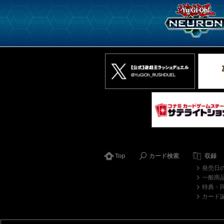
Top
カード検索
収録
発売日
一般商
特典・
カード