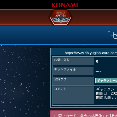
「
お気に入り
0
デッキスタイル
----
登録タグ
ギャラクシー
コメント
ギャラクシー
開催日：202
開催店舗：カ
禁止カード「業火の結界像」が1枚