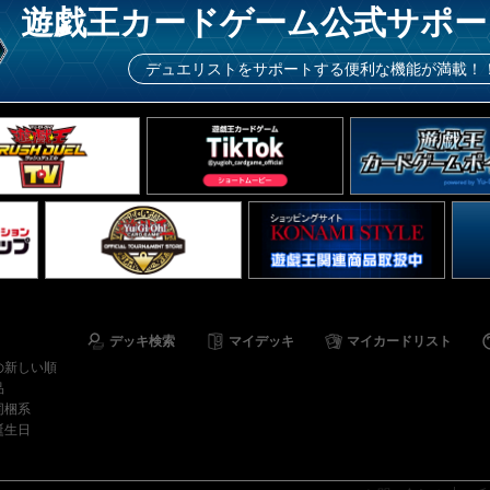
遊戯王カードゲーム公式サポー
デュエリストをサポートする便利な機能が満載！
デッキ検索
マイデッキ
マイカードリスト
の新しい順
品
同梱系
誕生日