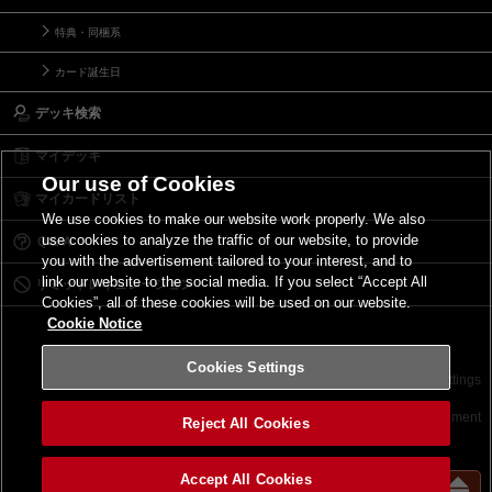
特典・同梱系
カード誕生日
デッキ検索
マイデッキ
Our use of Cookies
マイカードリスト
We use cookies to make our website work properly. We also
use cookies to analyze the traffic of our website, to provide
Ｑ＆Ａ
you with the advertisement tailored to your interest, and to
link our website to the social media. If you select “Accept All
リミットレギュレーション
Cookies”, all of these cookies will be used on our website.
Cookie Notice
Cookies Settings
お問い合わせ
ご利用規約
サイトポリシー
Cookies Settings
©2026 Konami Digital Entertainment
Reject All Cookies
Accept All Cookies