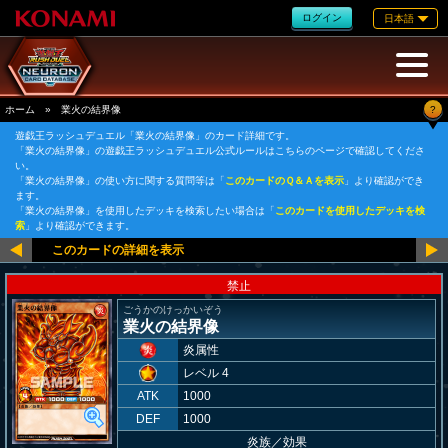
ログイン
日本語
?
ホーム
»
業火の結界像
遊戯王ラッシュデュエル「業火の結界像」のカード詳細です。
「業火の結界像」の遊戯王ラッシュデュエル公式ルールはこちらのページで確認してくださ
い。
「業火の結界像」の使い方に関する質問等は「
このカードのＱ＆Ａを表示
」より確認ができ
ます。
「業火の結界像」を使用したデッキを検索したい場合は「
このカードを使用したデッキを検
索
」より確認ができます。
禁止
ごうかのけっかいぞう
業火の結界像
炎属性
レベル 4
ATK
1000
DEF
1000
炎族
／
効果