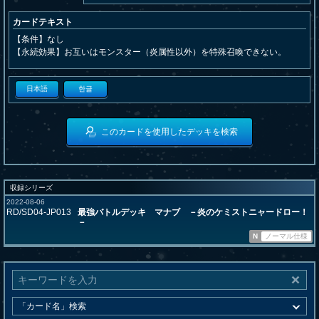
カードテキスト
【条件】なし
【永続効果】お互いはモンスター（炎属性以外）を特殊召喚できない。
日本語
한글
このカードを使用したデッキを検索
収録シリーズ
2022-08-06
RD/SD04-JP013
最強バトルデッキ マナブ －炎のケミストニャードロー！
－
N
ノーマル仕様