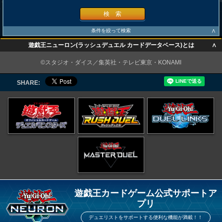
検 索
∧
条件を絞って検索
∧
遊戯王ニューロン(ラッシュデュエル カードデータベース)とは
∧
©スタジオ・ダイス／集英社・テレビ東京・KONAMI
SHARE:
遊戯王カードゲーム公式サポートア
プリ
デュエリストをサポートする便利な機能が満載！！