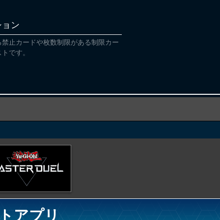
ション
る禁止カードや枚数制限がある制限カー
ストです。
トアプリ