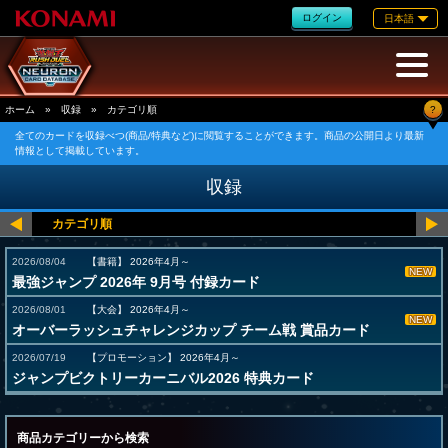
ログイン
日本語
?
ホーム
»
収録
»
カテゴリ順
全てのカードを収録べつ(商品/特典など)に閲覧することができます。商品の公開日より最新
情報として掲載しています。
収録
2026/08/04
【書籍】
2026年4月～
NEW
最強ジャンプ 2026年 9月号 付録カード
2026/08/01
【大会】
2026年4月～
NEW
オーバーラッシュチャレンジカップ チーム戦 賞品カード
2026/07/19
【プロモーション】
2026年4月～
ジャンプビクトリーカーニバル2026 特典カード
商品カテゴリーから検索