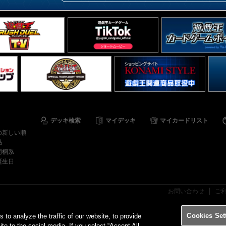
デッキ検索
マイデッキ
マイカードリスト
の新しい順
品
同梱系
誕生日
お問い合わせ
ご
Cookies Set
o analyze the traffic of our website, to provide
ite to the social media. If you select “Accept All