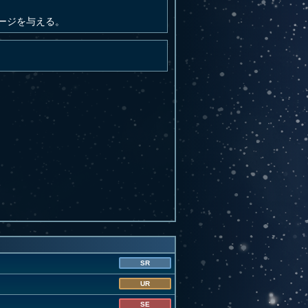
ージを与える。
SR
UR
SE