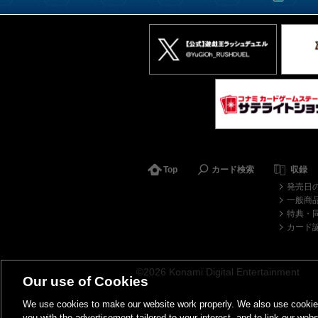
Top
カード検索
収録
発売日
一般商
特典・
カード
©2026 Konami Digital Entertainment
Our use of Cookies
We use cookies to make our website work properly. We also use cookies t
you with the advertisement tailored to your interest, and to link our webs