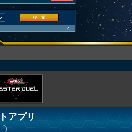
検 索
∧
トアプリ
！