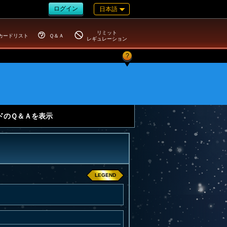
ログイン
日本語
リミット
カードリスト
Ｑ＆Ａ
レギュレーション
?
ドのＱ＆Ａを表示
LEGEND