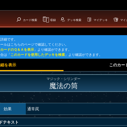
カード検索
収録
デッキ検索
マイデッキ
マイ
ド詳細です。
ルールはこちらのページで確認してください。
のカードのＱ＆Ａを表示
」より確認ができます。
場合は「
このカードを使用したデッキを検索
」より確認ができます。
詳細を表示
このカー
マジック・シリンダー
魔法の筒
効果
通常罠
ドテキスト