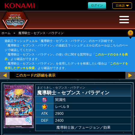
ログイン
日本語
?
ホーム
»
魔導騎士－セブンス・パラディン
遊戯王ラッシュデュエル「魔導騎士－セブンス・パラディン」のカード詳細です。
「魔導騎士－セブンス・パラディン」の遊戯王ラッシュデュエル公式ルールはこちらのペー
ジで確認してください。
「魔導騎士－セブンス・パラディン」の使い方に関する質問等は「
このカードのＱ＆Ａを表
示
」より確認ができます。
「魔導騎士－セブンス・パラディン」を使用したデッキを検索したい場合は「
このカードを
使用したデッキを検索
」より確認ができます。
まどうきし－セブンス・パラディン
魔導騎士－セブンス・パラディン
闇属性
レベル 9
ATK
2900
DEF
2400
魔導騎士族
／
フュージョン／効果