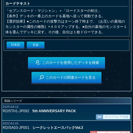
カードテキスト
「セブンスロード・マジシャン」＋「ロードスターの剣士」
【条件】デッキの一番上のカードを墓地へ送って発動できる。
【選択効果】●このカードの攻撃力はターン終了時まで、［お互いの墓地の
モンスターの属性の種類］×４００アップする。●自分の墓地のモンスター１
体を選んでデッキに戻す。その後、自分は１枚ドローできる。
日本語
한글
このカードを使用したデッキを検索
このカードの関連カードを見る
収録シリーズ
2025-04-12
RD/5TH1-JP092
5th ANNIVERSARY PACK
SR
スーパーレア仕様
2022-01-01
RD/SA03-JP001
シークレットエースパックVol.3