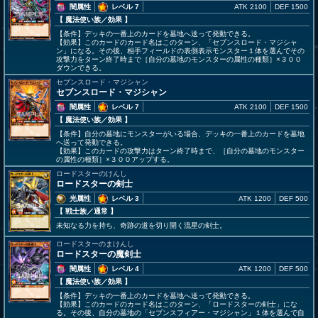
闇属性
レベル 7
ATK 2100
DEF 1500
【 魔法使い族
／効果
】
【条件】デッキの一番上のカードを墓地へ送って発動できる。
【効果】このカードのカード名はこのターン、「セブンスロード・マジシャ
ン」になる。その後、相手フィールドの表側表示モンスター１体を選んでその
攻撃力をターン終了時まで［自分の墓地のモンスターの属性の種類］×３００
ダウンできる。
セブンスロード・マジシャン
セブンスロード・マジシャン
闇属性
レベル 7
ATK 2100
DEF 1500
【 魔法使い族
／効果
】
【条件】自分の墓地にモンスターがいる場合、デッキの一番上のカードを墓地
へ送って発動できる。
【効果】このカードの攻撃力はターン終了時まで、［自分の墓地のモンスター
の属性の種類］×３００アップする。
ロードスターのけんし
ロードスターの剣士
光属性
レベル 3
ATK 1200
DEF 500
【 戦士族
／通常
】
未知なる力を持ち、奇跡の道を切り開く流星の剣士。
ロードスターのまけんし
ロードスターの魔剣士
闇属性
レベル 4
ATK 1200
DEF 500
【 魔法使い族
／効果
】
【条件】デッキの一番上のカードを墓地へ送って発動できる。
【効果】このカードのカード名はこのターン、「ロードスターの剣士」にな
る。その後、自分の墓地の「セブンスフィアー・マジシャン」１体を選んで自