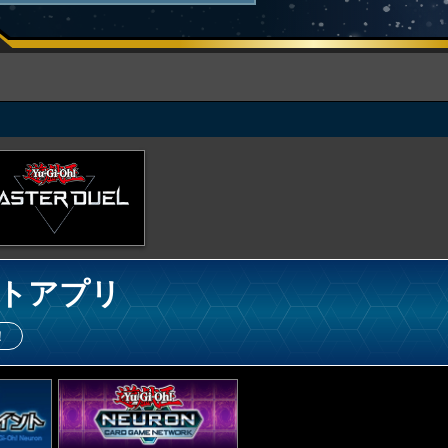
トアプリ
！