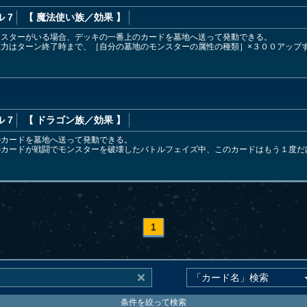
 7
【 魔法使い族
／効果
】
ンスターがいる場合、デッキの一番上のカードを墓地へ送って発動できる。
力はターン終了時まで、［自分の墓地のモンスターの属性の種類］×３００アップ
ス
 7
【 ドラゴン族
／効果
】
のカードを墓地へ送って発動できる。
のカードが戦闘でモンスターを破壊したバトルフェイズ中、このカードはもう１度だ
1
条件を絞って検索