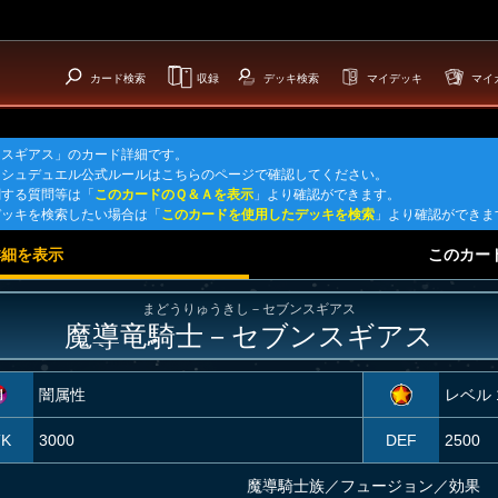
カード検索
収録
デッキ検索
マイデッキ
マイ
ンスギアス」のカード詳細です。
ッシュデュエル公式ルールはこちらのページで確認してください。
関する質問等は「
このカードのＱ＆Ａを表示
」より確認ができます。
デッキを検索したい場合は「
このカードを使用したデッキを検索
」より確認ができま
詳細を表示
このカー
まどうりゅうきし－セブンスギアス
魔導竜騎士－セブンスギアス
闇属性
レベル 
TK
3000
DEF
2500
魔導騎士族
／
フュージョン／効果