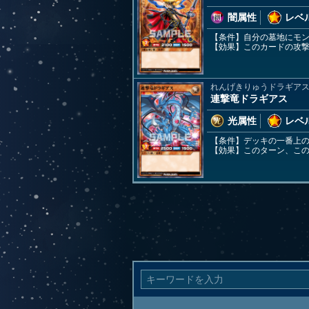
闇属性
レベル
【条件】自分の墓地にモ
【効果】このカードの攻撃
れんげきりゅうドラギア
連撃竜ドラギアス
光属性
レベル
【条件】デッキの一番上
【効果】このターン、こ