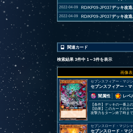
2022-04-09
RD/KP09-JP037
デッキ改造
2022-04-09
RD/KP09-JP037
デッキ改造
関連カード
検索結果 3件中 1～3件を表示
画像表
セブンスフィアー・マジ
セブンスフィアー・マ
闇属性
レベル
【条件】デッキの一番上
【効果】このカードのカ
攻撃力をターン終了時まで
セブンスロード・マジシ
セブンスロード・マジ