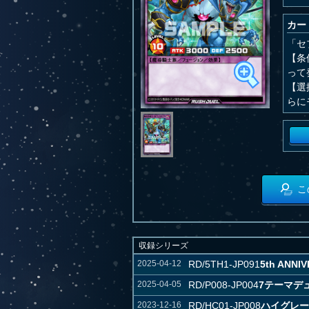
カー
「セ
【条
って
【選
らに
こ
収録シリーズ
2025-04-12
RD/5TH1-JP091
5th ANNI
2025-04-05
RD/P008-JP004
7テーマデ
2023-12-16
RD/HC01-JP008
ハイグレー