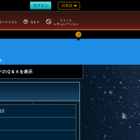
ログイン
日本語
リミット
カードリスト
Ｑ＆Ａ
レギュレーション
?
す。
ドのＱ＆Ａを表示
10