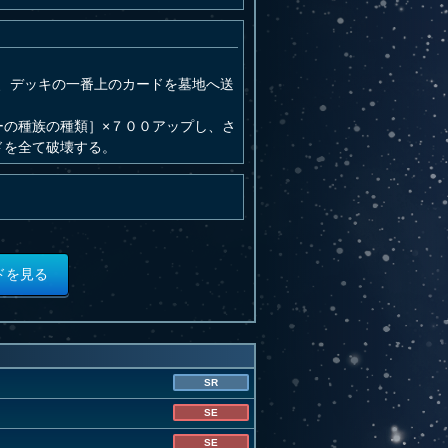
、デッキの一番上のカードを墓地へ送
ーの種族の種類］×７００アップし、さ
ドを全て破壊する。
ドを見る
SR
SE
SE