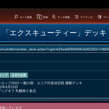
カード検索
収録
デッキ検索
マイデッキ
マイ
「エクスキューティー」デッキ
カップ
公式大会用
カップ2023 一般の部　エリア代表決定戦 優勝デッキ

2年4月15日

ックオフ 札幌南２条店
超過しています。