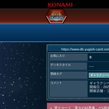
お気に入り
0
デッキスタイル
----
登録タグ
ギャラクシー
コメント
ギャラクシー
開催日：202
開催店舗：ブ
禁止カード「業火の結界像」が1枚