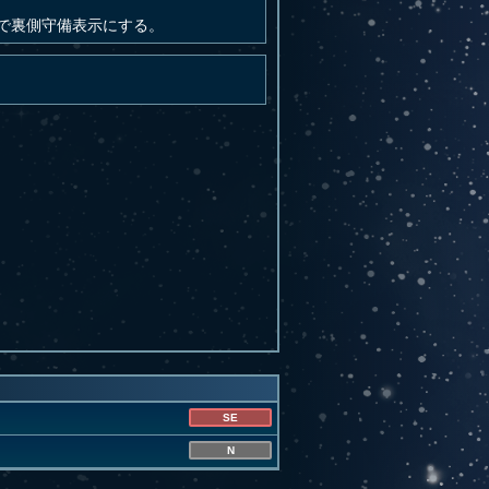
で裏側守備表示にする。
SE
N