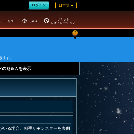
ログイン
日本語
リミット
カードリスト
Ｑ＆Ａ
レギュレーション
?
きます。
ドのＱ＆Ａを表示
がいる場合、相手がモンスターを表側