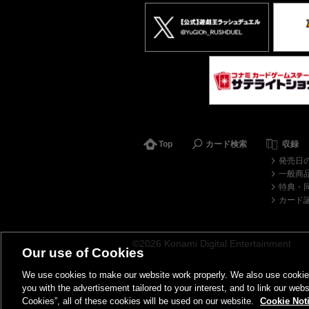
Top
カード検索
収録
発売日
一般商
特典・
カード
©2026 Konami Digital Entertainment
Our use of Cookies
We use cookies to make our website work properly. We also use cookies t
you with the advertisement tailored to your interest, and to link our webs
Cookies”, all of these cookies will be used on our website.
Cookie Not