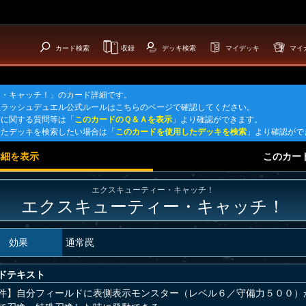
カード検索
収録
デッキ検索
マイデッキ
マイ
ー・キャッチ！」のカード詳細です。
王ラッシュデュエル公式ルールはこちらのページで確認してください。
方に関する質問等は「
このカードのＱ＆Ａを表示
」より確認ができます。
したデッキを検索したい場合は「
このカードを使用したデッキを検索
」より確認がで
詳細を表示
このカー
エクスキューティー・キャッチ！
エクスキューティー・キャッチ！
効果
通常罠
ドテキスト
件】自分フィールドに表側表示モンスター（レベル６／守備力５００）