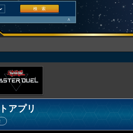
検 索
∧
トアプリ
！