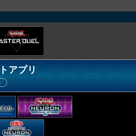
トアプリ
！