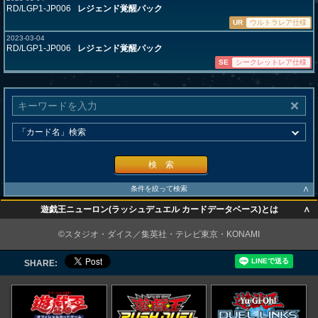
RD/LGP1-JP006
レジェンド覚醒パック
UR
ウルトラレア仕様
2023-03-04
RD/LGP1-JP006
レジェンド覚醒パック
SE
シークレットレア仕様
検 索
∧
条件を絞って検索
∧
遊戯王ニューロン(ラッシュデュエル カードデータベース)とは
∧
©スタジオ・ダイス／集英社・テレビ東京・KONAMI
SHARE: