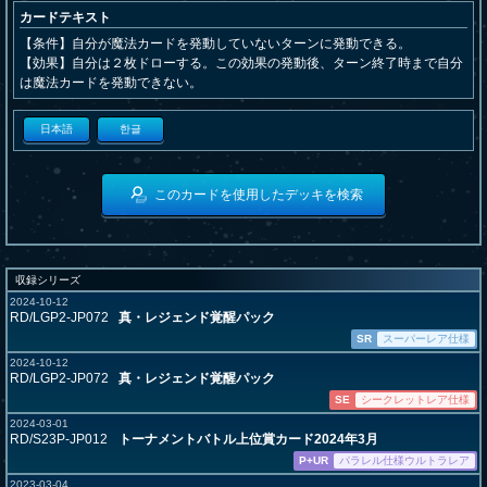
カードテキスト
【条件】自分が魔法カードを発動していないターンに発動できる。
【効果】自分は２枚ドローする。この効果の発動後、ターン終了時まで自分
は魔法カードを発動できない。
日本語
한글
このカードを使用したデッキを検索
収録シリーズ
2024-10-12
RD/LGP2-JP072
真・レジェンド覚醒パック
SR
スーパーレア仕様
2024-10-12
RD/LGP2-JP072
真・レジェンド覚醒パック
SE
シークレットレア仕様
2024-03-01
RD/S23P-JP012
トーナメントバトル上位賞カード2024年3月
P+UR
パラレル仕様ウルトラレア
2023-03-04