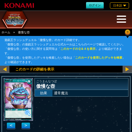
ログイン
日本語
?
ホーム
»
傲慢な壺
遊戯王ラッシュデュエル「傲慢な壺」のカード詳細です。
「傲慢な壺」の遊戯王ラッシュデュエル公式ルールはこちらのページで確認してください。
「傲慢な壺」の使い方に関する質問等は「
このカードのＱ＆Ａを表示
」より確認ができま
す。
「傲慢な壺」を使用したデッキを検索したい場合は「
このカードを使用したデッキを検索
」
より確認ができます。
ごうまんなつぼ
傲慢な壺
効果
通常魔法
<
>