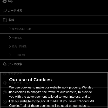
Top
カード検索
収録
発売日の新しい順
一般商品
特典・同梱系
カード誕生日
デッキ検索
マイデッキ
Our use of Cookies
マイカードリスト
We use cookies to make our website work properly. We also
use cookies to analyze the traffic of our website, to provide
Ｑ＆Ａ
you with the advertisement tailored to your interest, and to
link our website to the social media. If you select “Accept All
リミットレギュレーション
Cookies”, all of these cookies will be used on our website.