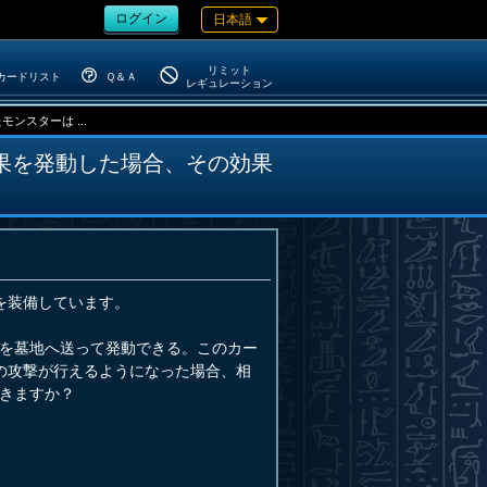
ログイン
日本語
リミット
カードリスト
Ｑ＆Ａ
レギュレーション
スターは ...
果を発動した場合、その効果
を装備しています。
を墓地へ送って発動できる。このカー
の攻撃が行えるようになった場合、相
きますか？