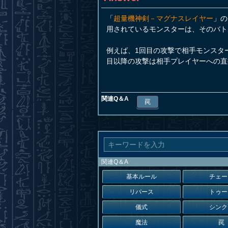
「
超量機神剣－マグナスレイヤー
」の
用されているモンスターは、そのバト
例えば、1回目の攻撃で相手モンスタ
目以降の攻撃は相手プレイヤーへの直
関連Q＆A
罠
関連Q＆A
基本ルール
チェー
リバース
トゥー
儀式
シンク
魔法
罠