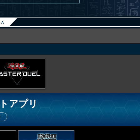
∧
トアプリ
！