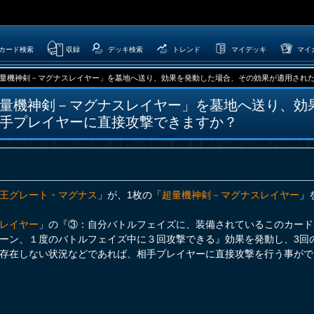
カード検索
収録
デッキ検索
トレンド
マイデッキ
マイ
量機神剣－マグナスレイヤー」を墓地へ送り、効果を発動した場合、その効果が適用されたモン
量機神剣－マグナスレイヤー」を墓地へ送り、効
手プレイヤーに直接攻撃できますか？
王グレート・マグナス
」が、1枚の「
超量機神剣－マグナスレイヤー
」
レイヤー
」の『③：自分バトルフェイズに、装備されているこのカード
ーン、１度のバトルフェイズ中に３回攻撃できる』効果を発動し、3回
存在しない状況などであれば、相手プレイヤーに直接攻撃を行う事がで