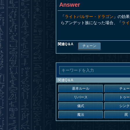
Answer
「
ライトパルサー・ドラゴン
」の効果
らアンデット族になった場合、「
ライ
関連Q＆A
チェーン
関連Q＆A
基本ルール
チェー
リバース
トゥー
儀式
シンク
魔法
罠