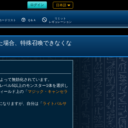
ログイン
日本語
リミット
カードリスト
Ｑ＆Ａ
レギュレーション
た場合、特殊召喚できなくな
よって無効化されています。
レベル5以上のモンスター1体を選択し
ィールド上の「
マジック・キャンセラ
になりますが、自分は「
ライトパルサ