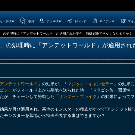
カード検索
収録
デッキ検索
トレンド
マイデッキ
マイ
」の処理時に「アンデットワールド」が適用された場合、特殊召喚できなくなりますか？
」の処理時に「アンデットワールド」が適用され
アンデットワールド
」の効果が、「
マジック・キャンセラー
」の効果に
ゴン
」がフィールド上から墓地へ送られた時、『ドラゴン族・闇属性・
たが、チェーンして発動した「
サンダー・ブレイク
」の効果によってフ
効果が再び適用され、墓地のモンスターの種族がすべて"アンデット族"
たモンスターを墓地から特殊召喚する事はできますか？