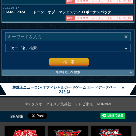
PSE
プリズマティックシークレットレア仕様
2021-04-17
DAMA-JP024
ドーン・オブ・マジェスティ +1ボーナスパック
PSE
プリズマティックシークレットレア仕様
検 索
∧
条件を絞って検索
遊戯王ニューロン(オフィシャルカードゲーム カードデータベー
∧
ス)とは
©スタジオ・ダイス／集英社・テレビ東京・KONAMI
SHARE: