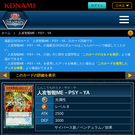
ログイン
日本語
?
ホーム
»
人攻智能ME－PSY－YA
遊戯王OCGカード「人攻智能ME－PSY－YA」のカード詳細です。
「人攻智能ME－PSY－YA」の遊戯王OCG公式ルールはこちらのページで確認してくださ
い。
「人攻智能ME－PSY－YA」の使い方に関する質問等は「
このカードのＱ＆Ａを表示
」より確
認ができます。
「人攻智能ME－PSY－YA」を使用したデッキを検索したい場合は「
このカードを使用した
デッキを検索
」より確認ができます。
じんこうちのうメ－サイ－ヤ
人攻智能ME－PSY－YA
光属性
レベル 8
ATK
2500
DEF
3000
サイバース族
／
ペンデュラム／効果