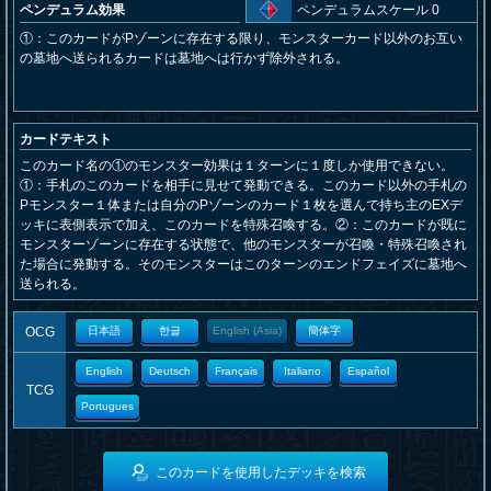
ペンデュラム効果
ペンデュラムスケール 0
①：このカードがPゾーンに存在する限り、モンスターカード以外のお互い
の墓地へ送られるカードは墓地へは行かず除外される。
カードテキスト
このカード名の①のモンスター効果は１ターンに１度しか使用できない。
①：手札のこのカードを相手に見せて発動できる。このカード以外の手札の
Pモンスター１体または自分のPゾーンのカード１枚を選んで持ち主のEXデ
ッキに表側表示で加え、このカードを特殊召喚する。②：このカードが既に
モンスターゾーンに存在する状態で、他のモンスターが召喚・特殊召喚され
た場合に発動する。そのモンスターはこのターンのエンドフェイズに墓地へ
送られる。
OCG
日本語
한글
English (Asia)
簡体字
English
Deutsch
Français
Italiano
Español
TCG
Portugues
このカードを使用したデッキを検索