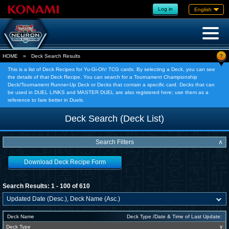
Log in
English
?
HOME
»
Deck Search Results
This is a list of Deck Recipes for Yu-Gi-Oh! TCG cards. By selecting a Deck, you can see
the details of that Deck Recipe. You can search for a Tournament Championship
Deck/Tournament Runner-Up Deck or Decks that contain a specific card. Decks that can
be used in DUEL LINKS and MASTER DUEL are also registered here; use them as a
reference to fare better in Duels.
Deck Search (Deck List)
Search Filters
∧
Download Deck Recipe Form
Search Results: 1 - 100 of 610
Deck Name
Deck Type /Date & Time of Last Update:
Deck Type
∨