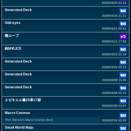
2026/04/25 01:14
Generated Deck
2026/04/24 21:51
Odd eyes
2026/04/21 00:41
種ループ
2026/04/12 17:56
純M∀LICE
2026/03/22 21:16
Generated Deck
2026/03/22 05:23
Generated Deck
2026/03/06 11:00
Generated Deck
2026/03/06 02:12
エゼキエル書25章17節
2026/02/28 21:07
Macro Cosmos
Prof. Banner’s Macro Cosmos deck
2026/02/24 02:00
Small World Maju