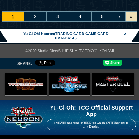
1
2
3
4
5
›
»
Yu-Gi-Oh! Neuron(TRADING CARD GAME CARD
∧
DATABASE)
©2020 Studio Dice/SHUEISHA, TV TOKYO, KONAMI
SHARE:
Yu-Gi-Oh! TCG Official Support
App
This App has tons of features which are beneficial to
any Duelist!