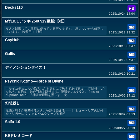
Decks110
2025/10/24 14:04
M∀LICEデッキ(25/07/19更新)【桜】
友人と対戦している時に使っているデッキです。 思いついたら修正し
ています。 検索用：【桜】
2025/10/18 23:32
GayHub
2025/10/18 07:47
Gallis
2025/10/12 07:37
ディメンションダイス！
2025/10/10 19:21
Psychic Kozmo―Force of Divine
―サイコデュエルの恐ろしさを身を以て教えてあげるよ― ◯除外、LP
を払う、S召喚、融合召喚を駆使する。祝緊テレ3枚投入。 I t is so
euphoric, bruh!! 「神託が銀河を照らす、次...
2025/10/02 14:12
幻想殺し
魔術と科学が交差するとき、物語は始まる――！ ミュートリアの除外
をトリガーに シンクロやエクシーズを狙う
2025/10/02 07:13
Solfa 1.0
2025/09/27 20:19
K9ドレミコード