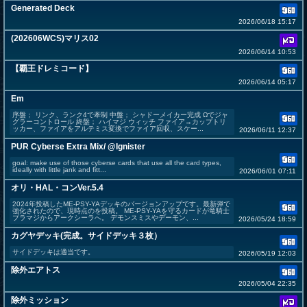
Generated Deck
2026/06/18 15:17
(202606WCS)マリス02
2026/06/14 10:53
【覇王ドレミコード】
2026/06/14 05:17
Em
序盤； リンク、ランク4で牽制 中盤； シャドーメイカー完成 Ωでジャ
グラーコントロール 終盤； ハイマジ ウィッチ ファイア→カップトリ
ッカー、ファイアをアルテミス変換でファイア回収、スケー...
2026/06/11 12:37
PUR Cyberse Extra Mix/ @Ignister
goal: make use of those cyberse cards that use all the card types,
ideally with little jank and fitt...
2026/06/01 07:11
オリ・HAL・コンVer.5.4
2024年投稿したME-PSY-YAデッキのバージョンアップです。最新弾で
強化されたので、現時点のを投稿。 ME-PSY-YAを守るカードが竜騎士
ブラマジからアークシーラへ。 デモンスミスやデーモン、...
2026/05/24 18:59
カグヤデッキ(完成。サイドデッキ３枚）
サイドデッキは適当です。
2026/05/19 12:03
除外エアトス
2026/05/04 22:35
除外ミッション