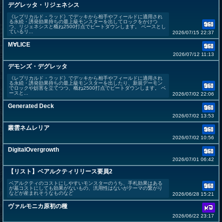
デグレッタ・リジェネシス
《レプリカルド・ラッド》でデッキから相手やフィールドに適用され
る永続・誘発効果持ちの最上級モンスターを出してロックをかけつ
つ、リジェネシスと概ね2500打点でビートダウンします。 ベースとし
ているリ...
2026/07/15 22:37
M∀LICE
2026/07/12 11:13
デモンズ・デグレッタ
《レプリカルド・ラッド》でデッキから相手やフィールドに適用され
る永続・誘発効果持ちの最上級モンスターを出したり、新規デーモン
でロックや妨害を立てつつ、概ね2500打点でビートダウンします。 ベ
ースと...
2026/07/02 22:06
Generated Deck
2026/07/02 13:53
叢雲ネムレリア
2026/07/02 10:56
DigitalOvergrowth
2026/07/01 06:42
【リスト】ベアルクティリリース要員2
ベアルクティのコストにしやすいモンスターのうち、手札効果はある
が墓コストにしても効果がないもの、汎用性はないがテーマの繋がり
などが産まれそうなものなど
2026/06/28 15:21
ヴァルモニカ原初の種
2026/06/22 23:17