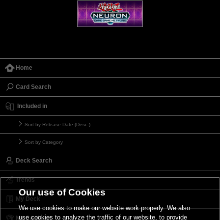
Home
Card Search
Included in
Sort by Release Date (Desc.)
Sort by Category
Deck Search
Trends
Our use of Cookies
My Deck
We use cookies to make our website work properly. We also
use cookies to analyze the traffic of our website, to provide
My Card List