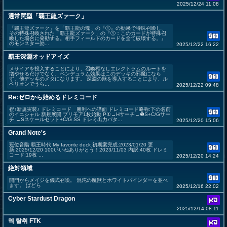
2025/12/24 11:08
通常罠型「覇王龍ズァーク」
「覇王龍ズァーク」を「覇王龍の魂」の『①』の効果で特殊召喚し、
その特殊召喚された「覇王龍ズァーク」の『①：このカードが特殊召
喚した場合に発動する。相手フィールドのカードを全て破壊する。』
のモンスター効...
2025/12/22 16:22
覇王深淵オッドアイズ
メサイアを投入することにより、召喚権なしエレクトラムのルートを
増やせるだけでなく、ペンデュラム効果はこのデッキの邪魔になら
ず、他デッキのメタになります。 深淵の獣を導入することにより、ル
ベリオンでうら...
2025/12/22 09:48
Re:ゼロから始めるドレミコード
祝♪新規実装♪ ドレミコード 勝利への譜面 ドレミコード略称:下の名前
のイニシャル 新規展開 プリモア1枚始動 P①→Hサーチ→❶S+C/Gサー
チ →Sスケールセット+C/G SS ドレミ出力パタ...
2025/12/20 15:06
Grand Note's
冠位音階 覇王時代 My favorite deck 初期案完成:2023/01/20 更
新:2025/12/20 100いいねありがとう！2023/11/03 内訳:40枚 ドレミ
コード:19枚 ...
2025/12/20 14:24
絶対領域
開門からメイジを儀式召喚。 混沌の魔獣とホワイトバインダーを並べ
ます。 ぱどら
2025/12/16 22:02
Cyber Stardust Dragon
2025/12/14 08:11
덱 탈취 FTK