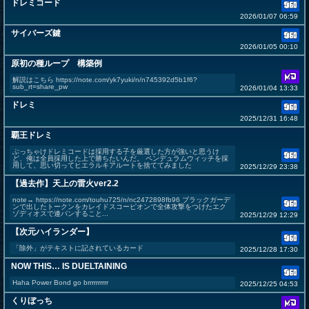
ドレミコード
2026/01/07 06:59
サイバーズ鍵
2026/01/05 00:10
原初の種ループ 構築例
解説はこちら https://note.com/yk7yuki/n/n745392d5b1f6?
sub_rt=share_pw
2026/01/04 13:33
ドレミ
2025/12/31 16:48
覇王ドレミ
ぶっちゃけドレミコードは採用する子を厳選した方が強いと思うけ
ど、俺は全員採用した上で勝ちたいんだ。 ペンデュラムウィッチを採
用して、思い切ってヒエラルキアルートを捨ててみました
2025/12/29 23:38
【過去作】天上の雷火ver2.2
note→ https://note.com/touhu725/n/nc2472898fb96 ブラックガーデ
ンで出したトークンをカレイドスコーピオンで全体攻撃をつけたエク
ゾディオスで連パンすること...
2025/12/29 12:29
【次元ハイランダー】
「除外」がテキストに記されているカード
2025/12/28 17:30
NOW THIS… IS DUELTAINING
Haha Power Bond go brrrrrrrrrr
2025/12/25 04:53
くりぼっち