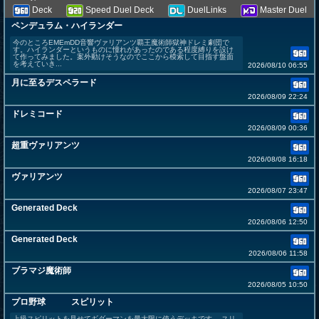
Deck
Speed Duel Deck
DuelLinks
Master Duel
ペンデュラム・ハイランダー
今のところEMEmDD音響ヴァリアンツ覇王魔術師獄神ドレミ劇団で
す。ハイランダーというものに憧れがあったのである程度縛りを設け
て作ってみました。案外動けそうなのでここから模索して目指す盤面
を考えていき...
2026/08/10 06:55
月に至るデスペラード
2026/08/09 22:24
ドレミコード
2026/08/09 00:36
超重ヴァリアンツ
2026/08/08 16:18
ヴァリアンツ
2026/08/07 23:47
Generated Deck
2026/08/06 12:50
Generated Deck
2026/08/06 11:58
ブラマジ魔術師
2026/08/05 10:50
プロ野球 スピリット
上級スピリットを見せてギダーマンを最大限に使うデッキです。 スリ