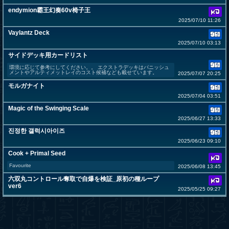
endymion霸王幻奏60v椅子王
2025/07/10 11:26
Vaylantz Deck
2025/07/10 03:13
サイドデッキ用カードリスト
環境に応じて参考にしてください。。 エクストラデッキはパニッシュ
メントやアルティメットレイのコスト候補なども載せています。
2025/07/07 20:25
モルガナイト
2025/07/04 03:51
Magic of the Swinging Scale
2025/06/27 13:33
진정한 갤럭시아이즈
2025/06/23 09:10
Cook + Primal Seed
Favourite
2025/06/08 13:45
六双丸コントロール奪取で自爆を検証_原初の種ループ
ver6
2025/05/25 09:27