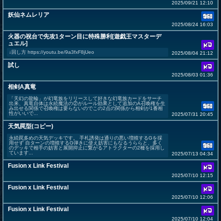
2025/09/21 12:10
妖仙ネムレリア
2025/08/24 16:03
火器の祝台で先攻1ターン目に特殊勝利[遊戯王マスターデ
ュエル]
↓回し方 https://youtu.be/9a3fxF8jUeo
2025/08/04 21:12
試し
2025/08/03 01:36
相剣A真竜
「天幻の龍輪」が幻竜族をリリースして好きな幻竜族カードをサーチ
出来、真竜自体は永続魔法の②がルール効果として追加のA召喚権を生
み出せる関係で召喚権は要らないのでこの2点の関係から相剣が1番相
性がいいで...
2025/07/31 20:45
天気罠型(コピー)
永続罠多めの天気デッキです。 手札誘発は通りの悪い増殖するGを採
用せず 自ターンの増殖するG弾きに使え妨害にもなるうららと、多く
のデッキで相手の妨害と展開抑止に繋がるアトラクターの2種を採用し
ています...
2025/07/13 04:34
Fusion x Link Festival
2025/07/10 12:15
Fusion x Link Festival
2025/07/10 12:06
Fusion x Link Festival
2025/07/10 12:04