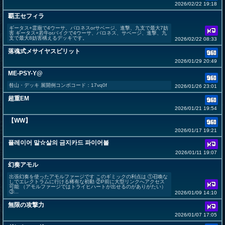
2026/02/22 19:18
覇王セフィラ
ギータス+霊廟で4ウーサ、バロネスorサベージ、進撃、九支で最大7妨
害 ギータス+若牛orバイクで4ウーサ、バロネス、サベージ、進撃、九
支で最大8妨害構えるデッキです。
2026/02/22 08:33
落魂式メサイヤスピリット
2026/01/29 20:49
ME-PSY-Y@
咎山・デッキ 展開例コンボコード：17vq0f
2026/01/26 23:01
超重EM
2026/01/21 19:54
【WW】
2026/01/17 19:21
플레이어 말☆살의 금지카드 파이어볼
2026/01/11 19:07
幻奏アモル
出張幻奏を使ったアモルファージです このギミックの利点は ①召喚な
しでエレクトラムに行ける稀有な初動 ②P前に大型リンクへアクセス
可能 （アモルファージではトライヒハートが出せるのがありがたい）
③...
2026/01/09 14:10
無限の攻撃力
2026/01/07 17:05