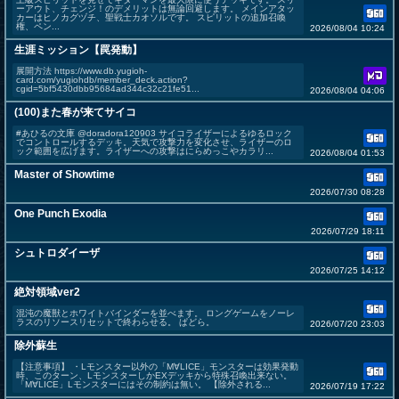
ーアウト、チェンジ！のデメリットは無論回避します。 メインアタッ
カーはヒノカグヅチ、聖戦士カオソルです。 スピリットの追加召喚
権、ペン...
2026/08/04 10:24
生涯ミッション【罠発動】
展開方法 https://www.db.yugioh-
card.com/yugiohdb/member_deck.action?
cgid=5bf5430dbb95684ad344c32c21fe51...
2026/08/04 04:06
(100)また春が来てサイコ
#あひるの文庫 @doradora120903 サイコライザーによるゆるロック
でコントロールするデッキ。天気で攻撃力を変化させ、ライザーのロ
ック範囲を広げます。ライザーへの攻撃はにらめっこやカラリ...
2026/08/04 01:53
Master of Showtime
2026/07/30 08:28
One Punch Exodia
2026/07/29 18:11
シュトロダイーザ
2026/07/25 14:12
絶対領域ver2
混沌の魔獣とホワイトバインダーを並べます。 ロングゲームをノーレ
ラスのリソースリセットで終わらせる。 ぱどら。
2026/07/20 23:03
除外蘇生
【注意事項】 ・Lモンスター以外の「M∀LICE」モンスターは効果発動
時、このターン、LモンスターしかEXデッキから特殊召喚出来ない。
「M∀LICE」Lモンスターにはその制約は無い。 【除外される...
2026/07/19 17:22