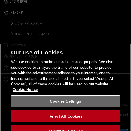
デッキ検索
トレンド
人気デッキランキング
注目カテゴリーランキング
マイデッキ
Our use of Cookies
マイカードリスト
We use cookies to make our website work properly. We also
use cookies to analyze the traffic of our website, to provide
Ｑ＆Ａ
you with the advertisement tailored to your interest, and to
link our website to the social media. If you select “Accept All
リミットレギュレーション
Cookies”, all of these cookies will be used on our website.
Cookie Notice
Cookies Settings
お問い合わせ
ご利用規約
サイトポリシー
Cookies Settings
©2026 Konami Digital Entertainment
Reject All Cookies