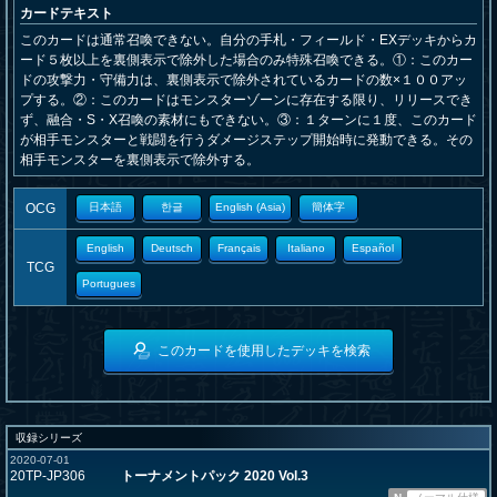
カードテキスト
このカードは通常召喚できない。自分の手札・フィールド・EXデッキからカ
ード５枚以上を裏側表示で除外した場合のみ特殊召喚できる。①：このカー
ドの攻撃力・守備力は、裏側表示で除外されているカードの数×１００アッ
プする。②：このカードはモンスターゾーンに存在する限り、リリースでき
ず、融合・S・X召喚の素材にもできない。③：１ターンに１度、このカード
が相手モンスターと戦闘を行うダメージステップ開始時に発動できる。その
相手モンスターを裏側表示で除外する。
OCG
日本語
한글
English (Asia)
簡体字
English
Deutsch
Français
Italiano
Español
TCG
Portugues
このカードを使用したデッキを検索
収録シリーズ
2020-07-01
20TP-JP306
トーナメントパック 2020 Vol.3