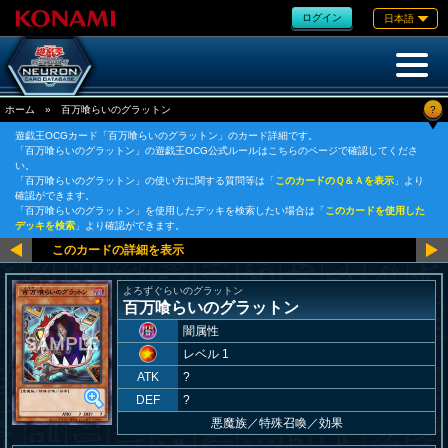
ログイン
日本語
?
ホーム
»
百万喰らいのグラットン
遊戯王OCGカード「百万喰らいのグラットン」のカード詳細です。
「百万喰らいのグラットン」の遊戯王OCG公式ルールはこちらのページで確認してくださ
い。
「百万喰らいのグラットン」の使い方に関する質問等は「
このカードのＱ＆Ａを表示
」より
確認ができます。
「百万喰らいのグラットン」を使用したデッキを検索したい場合は「
このカードを使用した
デッキを検索
」より確認ができます。
よろずぐらいのグラットン
百万喰らいのグラットン
闇属性
レベル 1
ATK
?
DEF
?
悪魔族
／
特殊召喚／効果