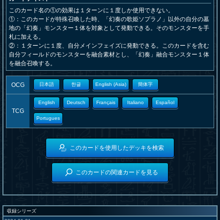
このカード名の①の効果は１ターンに１度しか使用できない。
①：このカードが特殊召喚した時、「幻奏の歌姫ソプラノ」以外の自分の墓
地の「幻奏」モンスター１体を対象として発動できる。そのモンスターを手
札に加える。
②：１ターンに１度、自分メインフェイズに発動できる。このカードを含む
自分フィールドのモンスターを融合素材とし、「幻奏」融合モンスター１体
を融合召喚する。
OCG
日本語
한글
English (Asia)
簡体字
English
Deutsch
Français
Italiano
Español
TCG
Portugues
このカードを使用したデッキを検索
このカードの関連カードを見る
収録シリーズ