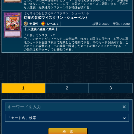
このカードの効果を発動するターン、自分は光属性以外のモンスターを特殊召
喚できない。①：１ターンに１度、自分メインフェイズに発動できる。手札か
ら天使族・光属性モンスター１体を特殊召喚する。
げんそうのおとひめマイスタリン・シューベルト
幻奏の音姫マイスタリン・シューベルト
光属性
レベル 6
攻撃力 2400
守備力 2000
【 天使族
／融合／効果
】
「幻奏」モンスター×２
①：このカードがフィールドに表側表示で存在する限り１度だけ、お互いの墓
地のカードを合計３枚まで対象として発動できる。そのカードを除外する。こ
のカードの攻撃力は、この効果で除外したカードの数×２００アップする。こ
の効果は相手ターンでも発動できる。
1
2
3
検 索