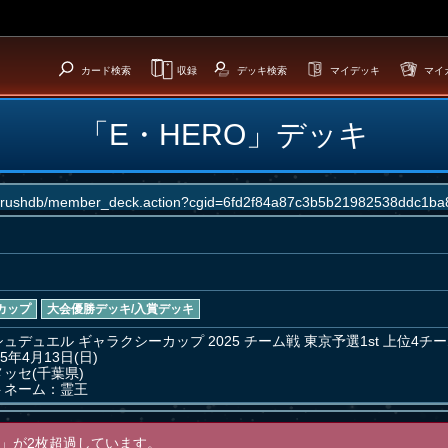
カード検索
収録
デッキ検索
マイデッキ
マイ
「E・HERO」デッキ
ト
カップ
大会優勝デッキ/入賞デッキ
ュデュエル ギャラクシーカップ 2025 チーム戦 東京予選1st 上位4チー
年4月13日(日) 

ッセ(千葉県)

トネーム：霊王
」が2枚超過しています。