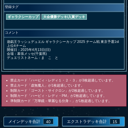
登録タグ
ギャラクシーカップ
大会優勝デッキ/入賞デッキ
コメント
遊戯王ラッシュデュエル ギャラクシーカップ 2025 チーム戦 東京予選1st 
上位4チーム

開催日：2025年4月13日(日) 

会場：幕張メッセ(千葉県)

デュエリストネーム：ま　こ　と
禁止カード「ハーピィ・レディ１・２・３」が3枚超過しています。
禁止カード「虚無魔人」が1枚超過しています。
制限カード「ゴースト・サイクロン」が2枚超過しています。
制限カード「ハーピィ・レディ・PM」が2枚超過しています。
準制限カード「万華鏡－華麗なる分身－」が1枚超過しています。
メインデッキ合計
エクストラデッキ合計
40
15