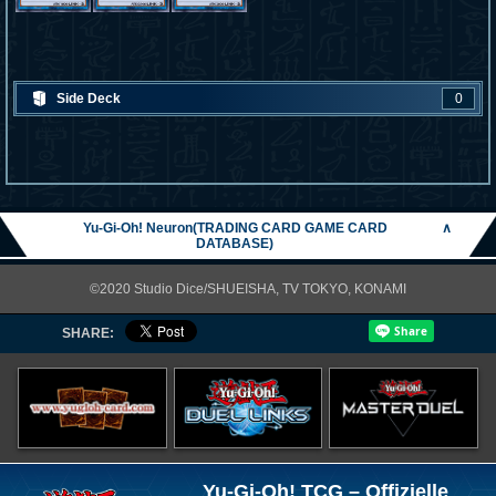
Side Deck
0
Yu-Gi-Oh! Neuron(TRADING CARD GAME CARD
∧
DATABASE)
©2020 Studio Dice/SHUEISHA, TV TOKYO, KONAMI
SHARE:
Yu-Gi-Oh! TCG – Offizielle