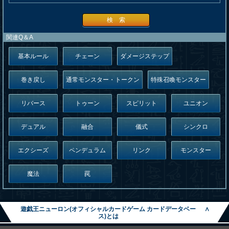
検 索
関連Q＆A
基本ルール
チェーン
ダメージステップ
巻き戻し
通常モンスター・トークン
特殊召喚モンスター
リバース
トゥーン
スピリット
ユニオン
デュアル
融合
儀式
シンクロ
エクシーズ
ペンデュラム
リンク
モンスター
魔法
罠
遊戯王ニューロン(オフィシャルカードゲーム カードデータベー
∧
ス)とは