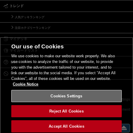
トレンド
人気デッキランキング
注目カテゴリーランキング
マイデッキ
Our use of Cookies
マイカードリスト
We use cookies to make our website work properly. We also
use cookies to analyze the traffic of our website, to provide
Ｑ＆Ａ
you with the advertisement tailored to your interest, and to
link our website to the social media. If you select “Accept All
リミットレギュレーション
Cookies”, all of these cookies will be used on our website.
Cookie Notice
Cookies Settings
お問い合わせ
ご利用規約
サイトポリシー
Cookies Settings
©2026 Konami Digital Entertainment
Reject All Cookies
Accept All Cookies