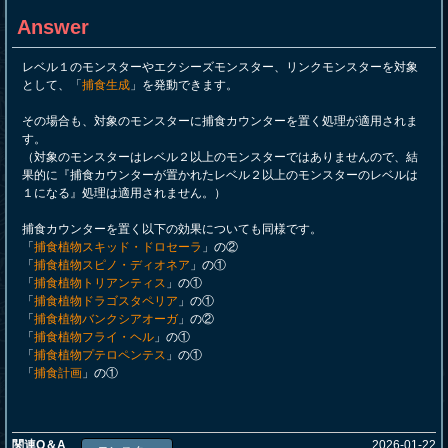
Answer
レベル１のモンスターやエクシーズモンスター、リンクモンスターを対象
として、「
捕食生成
」を発動できます。
その場合も、対象のモンスターに捕食カウンターを置く処理が適用されま
す。
（対象のモンスターはレベル２以上のモンスターではありませんので、結
果的に『捕食カウンターが置かれたレベル２以上のモンスターのレベルは
１になる』処理は適用されません。）
捕食カウンターを置く以下の効果についても同様です。
「
捕食植物スキッド・ドロセーラ
」の②
「
捕食植物スピノ・ディオネア
」の①
「
捕食植物トリアンティス
」の①
「
捕食植物ドラゴスタペリア
」の①
「
捕食植物バンクシアオーガ
」の②
「
捕食植物フライ・ヘル
」の①
「
捕食植物プテロペンテス
」の①
「
捕食計画
」の①
関連Q＆A
2026-01-22