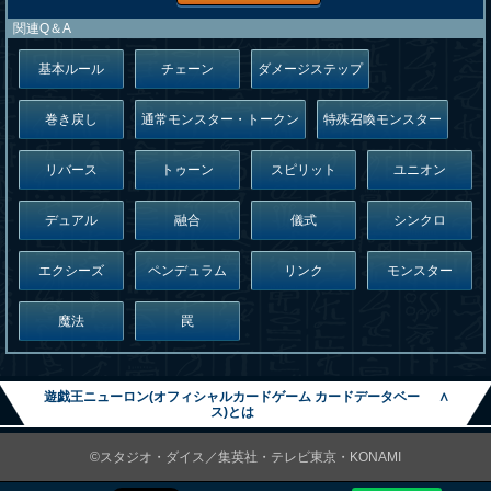
関連Q＆A
基本ルール
チェーン
ダメージステップ
巻き戻し
通常モンスター・トークン
特殊召喚モンスター
リバース
トゥーン
スピリット
ユニオン
デュアル
融合
儀式
シンクロ
エクシーズ
ペンデュラム
リンク
モンスター
魔法
罠
遊戯王ニューロン(オフィシャルカードゲーム カードデータベー
∧
ス)とは
©スタジオ・ダイス／集英社・テレビ東京・KONAMI