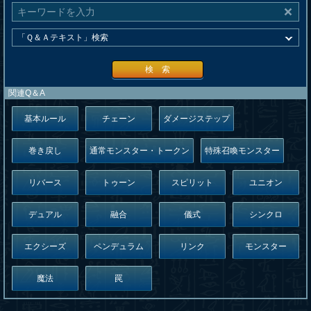
検 索
関連Q＆A
基本ルール
チェーン
ダメージステップ
巻き戻し
通常モンスター・トークン
特殊召喚モンスター
リバース
トゥーン
スピリット
ユニオン
デュアル
融合
儀式
シンクロ
エクシーズ
ペンデュラム
リンク
モンスター
魔法
罠