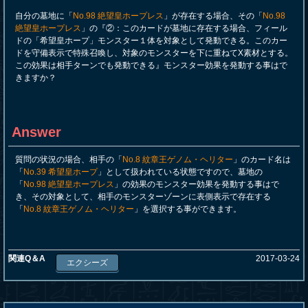
自分の墓地に「
No.98 絶望皇ホープレス
」が存在する場合、その「
No.98
絶望皇ホープレス
」の『②：このカードが墓地に存在する場合、フィール
ドの「希望皇ホープ」モンスター１体を対象として発動できる。このカー
ドを守備表示で特殊召喚し、対象のモンスターを下に重ねてX素材とする。
この効果は相手ターンでも発動できる』モンスター効果を発動する事はで
きますか？
Answer
質問の状況の場合、相手の「
No.8 紋章王ゲノム・ヘリター
」のカード名は
「
No.39 希望皇ホープ
」として扱われている状態ですので、墓地の
「
No.98 絶望皇ホープレス
」の効果のモンスター効果を発動する事はで
き、その対象として、相手のモンスターゾーンに表側表示で存在する
「
No.8 紋章王ゲノム・ヘリター
」を選択する事ができます。
関連Q＆A
2017-03-24
エクシーズ