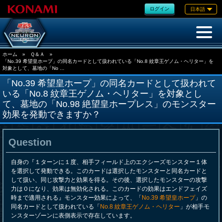
ログイン
日本語
ホーム
»
Ｑ＆Ａ
»
「No.39 希望皇ホープ」の同名カードとして扱われている「No.8 紋章王ゲノム・ヘリター」を
対象として、墓地の「No ...
「No.39 希望皇ホープ」の同名カードとして扱われて
いる「No.8 紋章王ゲノム・ヘリター」を対象とし
て、墓地の「No.98 絶望皇ホープレス」のモンスター
効果を発動できますか？
Question
自身の『１ターンに１度、相手フィールド上のエクシーズモンスター１体
を選択して発動できる。このカードは選択したモンスターと同名カードと
して扱い、同じ攻撃力と効果を得る。その後、選択したモンスターの攻撃
力は０になり、効果は無効化される。このカードの効果はエンドフェイズ
時まで適用される』モンスター効果によって、「
No.39 希望皇ホープ
」の
同名カードとして扱われている「
No.8 紋章王ゲノム・ヘリター
」が相手モ
ンスターゾーンに表側表示で存在しています。