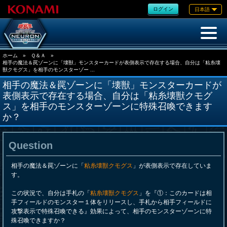
ログイン
日本語
ホーム
»
Ｑ＆Ａ
»
相手の魔法＆罠ゾーンに「壊獣」モンスターカードが表側表示で存在する場合、自分は「粘糸壊
獣クモグス」を相手のモンスターゾー ...
相手の魔法＆罠ゾーンに「壊獣」モンスターカードが
表側表示で存在する場合、自分は「粘糸壊獣クモグ
ス」を相手のモンスターゾーンに特殊召喚できます
か？
Question
相手の魔法＆罠ゾーンに「
粘糸壊獣クモグス
」が表側表示で存在していま
す。
この状況で、自分は手札の「
粘糸壊獣クモグス
」を『①：このカードは相
手フィールドのモンスター１体をリリースし、手札から相手フィールドに
攻撃表示で特殊召喚できる』効果によって、相手のモンスターゾーンに特
殊召喚できますか？