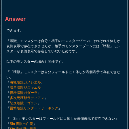
Answer
できます。
「壊獣」モンスターは自分・相手のモンスターゾーンにそれぞれ１体しか
表側表示で存在できませんが、相手のモンスターゾーンには「壊獣」モン
スターが表側表示で存在していないためです。
以下のモンスターの場合も同様です。
『「壊獣」モンスターは自分フィールドに１体しか表側表示で存在できな
い』
「
海亀壊獣ガメシエル
」
「
壊星壊獣ジズキエル
」
「
怪粉壊獣ガダーラ
」
「
多次元壊獣ラディアン
」
「
怒炎壊獣ドゴラン
」
「
雷撃壊獣サンダー・ザ・キング
」
『「Sin」モンスターはフィールドに１体しか表側表示で存在できない』
「
Sin 青眼の白龍
」