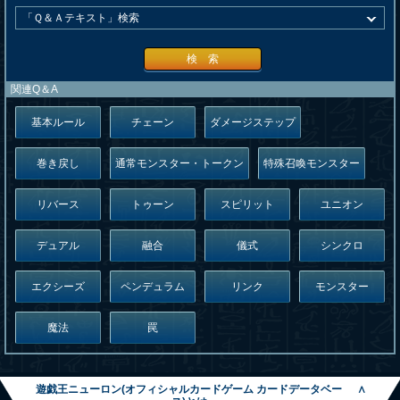
検 索
関連Q＆A
基本ルール
チェーン
ダメージステップ
巻き戻し
通常モンスター・トークン
特殊召喚モンスター
リバース
トゥーン
スピリット
ユニオン
デュアル
融合
儀式
シンクロ
エクシーズ
ペンデュラム
リンク
モンスター
魔法
罠
遊戯王ニューロン(オフィシャルカードゲーム カードデータベー
∧