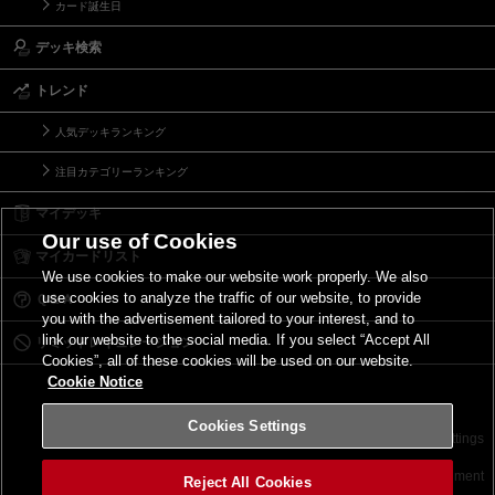
カード誕生日
デッキ検索
トレンド
人気デッキランキング
注目カテゴリーランキング
マイデッキ
Our use of Cookies
マイカードリスト
We use cookies to make our website work properly. We also
use cookies to analyze the traffic of our website, to provide
Ｑ＆Ａ
you with the advertisement tailored to your interest, and to
link our website to the social media. If you select “Accept All
リミットレギュレーション
Cookies”, all of these cookies will be used on our website.
Cookie Notice
Cookies Settings
お問い合わせ
ご利用規約
サイトポリシー
Cookies Settings
©2026 Konami Digital Entertainment
Reject All Cookies