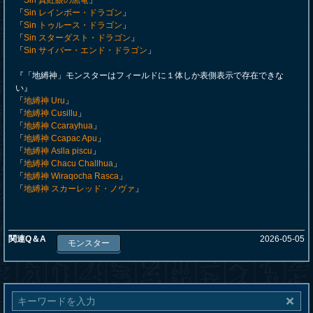
「
Sin 真紅眼の黒竜
」
「
Sin レインボー・ドラゴン
」
「
Sin トゥルース・ドラゴン
」
「
Sin スターダスト・ドラゴン
」
「
Sin サイバー・エンド・ドラゴン
」
『「地縛神」モンスターはフィールドに１体しか表側表示で存在できな
い』
「
地縛神 Uru
」
「
地縛神 Cusillu
」
「
地縛神 Ccarayhua
」
「
地縛神 Ccapac Apu
」
「
地縛神 Aslla piscu
」
「
地縛神 Chacu Challhua
」
「
地縛神 Wiraqocha Rasca
」
「
地縛神 スカーレッド・ノヴァ
」
関連Q＆A
2026-05-05
モンスター