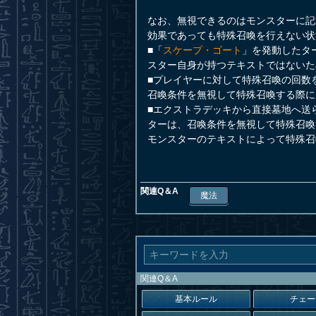
なお、無視できるのはモンスターに記
効果であっても特殊召喚を行えない状
■「
スケープ・ゴート
」を発動したタ
スター自身が持つテキストではないた
■プレイヤーに対して特殊召喚の回数
召喚条件を無視して特殊召喚する際に
■エクストラデッキから直接墓地へ送
ターは、召喚条件を無視して特殊召喚
モンスターのテキストによって特殊召
関連Q＆A
魔法
関連Q＆A
基本ルール
チェー