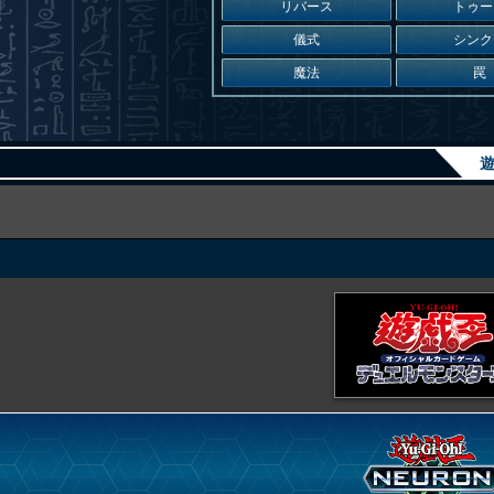
リバース
トゥー
儀式
シンク
魔法
罠
遊