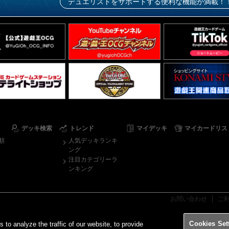
デュエリストをサポートする便利な機能が満載！
デッキ検索
トレンド
マイデッキ
マイカードリス
順
人気デッキランキ
ング
注目カテゴリーラ
ンキング
お問い合わせ
ご
Cookies Set
o analyze the traffic of our website, to provide