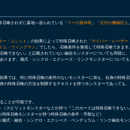
常召喚されずに墓地へ送られている「
ラーの翼神竜
」「
古代の機械巨人
ター・ユニット
」の効果によって特殊召喚された「
サイバー・レーザー
レイム・ウィングマン
」でしたら、召喚条件を無視して特殊召喚できます
召喚できない』と記載されていない融合モンスターについても同様に、
あります。儀式・シンクロ・エクシーズ・リンクモンスターについても
効果では、特に特殊召喚の条件のないモンスターに加え、自身の特殊召
身の特殊召喚の方法を制限するテキストを持つモンスターであっても、
ることが可能です。
ト（スピリットモンスターなどが持つ『このカードは特殊召喚できない
（特殊召喚モンスターが持つ特殊召喚の条件・手順など）
（儀式・融合・シンクロ・エクシーズ・ペンデュラム・リンク融合モンス