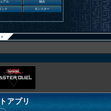
デュアル
融合
リンク
モンスター
∧
トアプリ