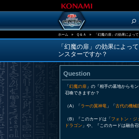
ホーム
»
Ｑ＆Ａ
»
「幻魔の扉」の効果によって
「幻魔の扉」の効果によって
ンスターですか？
Question
「
幻魔の扉
」の『相手の墓地からモン
召喚できますか？
（A）「
ラーの翼神竜
」「
古代の機械
（B）『このカードは「
フォトン・ジ
ドラゴン
」や、『このカードは融合召