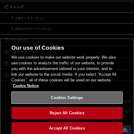
トレンド
人気デッキランキング
注目カテゴリーランキング
マイデッキ
Our use of Cookies
マイカードリスト
We use cookies to make our website work properly. We also
use cookies to analyze the traffic of our website, to provide
Ｑ＆Ａ
you with the advertisement tailored to your interest, and to
link our website to the social media. If you select “Accept All
リミットレギュレーション
Cookies”, all of these cookies will be used on our website.
Cookie Notice
Cookies Settings
お問い合わせ
ご利用規約
サイトポリシー
Cookies Settings
©2026 Konami Digital Entertainment
Reject All Cookies
Accept All Cookies