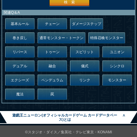
検 索
関連Q＆A
基本ルール
チェーン
ダメージステップ
巻き戻し
通常モンスター・トークン
特殊召喚モンスター
リバース
トゥーン
スピリット
ユニオン
デュアル
融合
儀式
シンクロ
エクシーズ
ペンデュラム
リンク
モンスター
魔法
罠
遊戯王ニューロン(オフィシャルカードゲーム カードデータベー
∧
ス)とは
©スタジオ・ダイス／集英社・テレビ東京・KONAMI