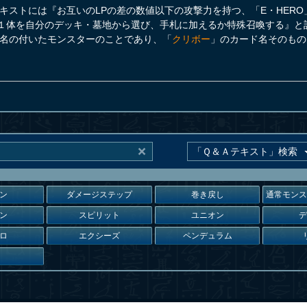
キストには『お互いのLPの差の数値以下の攻撃力を持つ、「E・HER
１体を自分のデッキ・墓地から選び、手札に加えるか特殊召喚する』と
名の付いたモンスターのことであり、「
クリボー
」のカード名そのもの
ン
ダメージステップ
巻き戻し
通常モン
ン
スピリット
ユニオン
ロ
エクシーズ
ペンデュラム