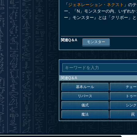
「
ジェネレーション・ネクスト
」のテ
ー、「N」モンスターの内、いずれか
ー」モンスター』とは「クリボー」と
関連Q＆A
モンスター
関連Q＆A
基本ルール
チェー
リバース
トゥー
儀式
シンク
魔法
罠