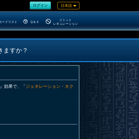
ログイン
日本語
リミット
カードリスト
Ｑ＆Ａ
レギュレーション
きますか？
』効果で、「
ジェネレーション・ネク