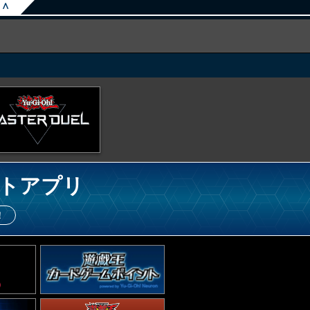
∧
トアプリ
！