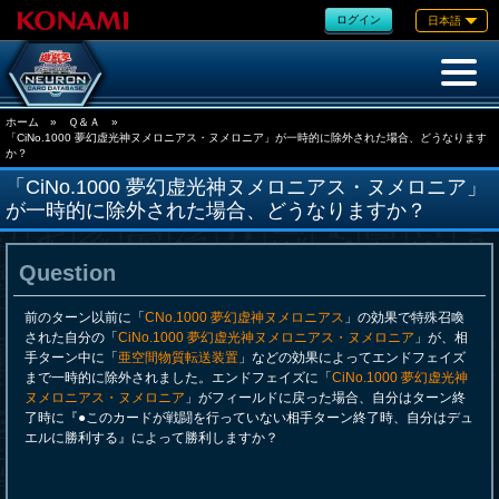
ログイン
日本語
ホーム
»
Ｑ＆Ａ
»
「CiNo.1000 夢幻虚光神ヌメロニアス・ヌメロニア」が一時的に除外された場合、どうなります
か？
「CiNo.1000 夢幻虚光神ヌメロニアス・ヌメロニア」
が一時的に除外された場合、どうなりますか？
Question
前のターン以前に「
CNo.1000 夢幻虚神ヌメロニアス
」の効果で特殊召喚
された自分の「
CiNo.1000 夢幻虚光神ヌメロニアス・ヌメロニア
」が、相
手ターン中に「
亜空間物質転送装置
」などの効果によってエンドフェイズ
まで一時的に除外されました。エンドフェイズに「
CiNo.1000 夢幻虚光神
ヌメロニアス・ヌメロニア
」がフィールドに戻った場合、自分はターン終
了時に『●このカードが戦闘を行っていない相手ターン終了時、自分はデュ
エルに勝利する』によって勝利しますか？