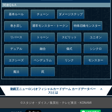
関連Q＆A
基本ルール
チェーン
ダメージステップ
巻き戻し
通常モンスター・トークン
特殊召喚モンスター
リバース
トゥーン
スピリット
ユニオン
デュアル
融合
儀式
シンクロ
エクシーズ
ペンデュラム
リンク
モンスター
魔法
罠
遊戯王ニューロン(オフィシャルカードゲーム カードデータベー
∧
ス)とは
©スタジオ・ダイス／集英社・テレビ東京・KONAMI