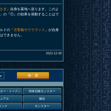
さぎ
」自身を墓地へ送ります。このよ
」の『①』の効果を発動することはで
ルドの「
古聖戴サウラヴィス
」が自身
はできません。
2022-12-30
検 索
スター・トークン
特殊召喚モンスター
デュアル
融合
リンク
モンスター