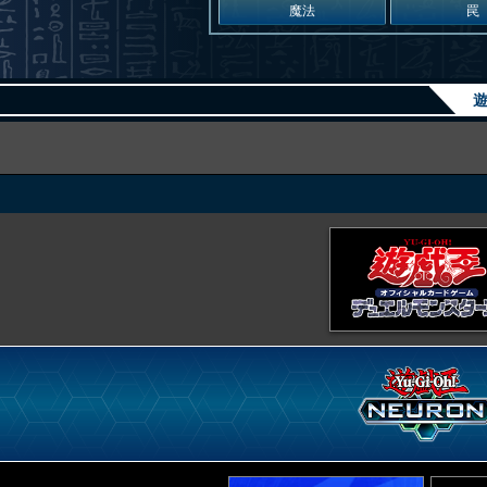
魔法
罠
遊