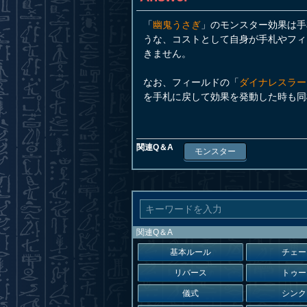
「
幽鬼うさぎ
」のモンスター効果は手
うな、コストとして自身が手札やフィ
きません。
なお、フィールドの「
ダイナレスラー
を手札に戻して効果を発動した時も同
関連Q＆A
モンスター
関連Q＆A
基本ルール
チェー
リバース
トゥー
儀式
シンク