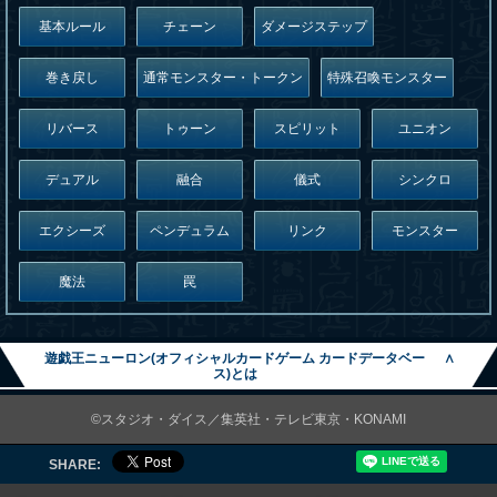
基本ルール
チェーン
ダメージステップ
巻き戻し
通常モンスター・トークン
特殊召喚モンスター
リバース
トゥーン
スピリット
ユニオン
デュアル
融合
儀式
シンクロ
エクシーズ
ペンデュラム
リンク
モンスター
魔法
罠
遊戯王ニューロン(オフィシャルカードゲーム カードデータベー
∧
ス)とは
©スタジオ・ダイス／集英社・テレビ東京・KONAMI
SHARE: