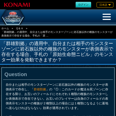
ログイン
日本語
ホーム
»
Ｑ＆Ａ
»
「群雄割拠」の適用中、自分または相手のモンスターゾーンに岩石族以外の種族のモンスターが
表側表示で存在する場合、手札の「原 ...
「群雄割拠」の適用中、自分または相手のモンスター
ゾーンに岩石族以外の種族のモンスターが表側表示で
存在する場合、手札の「原始生命態ニビル」のモンス
ター効果を発動できますか？
Question
自分または相手のモンスターゾーンに岩石族以外の種族のモンスターが表
側表示で存在し、「
群雄割拠
」の『①：このカードが魔法＆罠ゾーンに存
在する限り、お互いのフィールドにそれぞれ１種類の種族のモンスターし
か表側表示で存在できない。お互いのプレイヤーは自身のフィールドの表
側表示モンスターの種族が２種類以上の場合には１種類になるように墓地
へ送らなければならない』効果が適用されています。