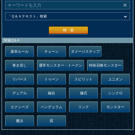
検 索
関連Q＆A
基本ルール
チェーン
ダメージステップ
巻き戻し
通常モンスター・トークン
特殊召喚モンスター
リバース
トゥーン
スピリット
ユニオン
デュアル
融合
儀式
シンクロ
エクシーズ
ペンデュラム
リンク
モンスター
魔法
罠