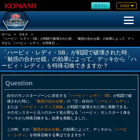
ログイン
日本語
ホーム
»
Ｑ＆Ａ
»
「ハーピィ・レディ・SB」が戦闘で破壊された時、「魅惑の合わせ鏡」の効果によって、デッ
キから「ハーピィ・レディ」を特殊召 ...
「ハーピィ・レディ・SB」が戦闘で破壊された時、
「魅惑の合わせ鏡」の効果によって、デッキから「ハ
ーピィ・レディ」を特殊召喚できますか？
Question
自分のモンスターゾーンに存在する「
ハーピィ・レディ・SB
」が戦闘で破
壊された時に、「
魅惑の合わせ鏡
」の『①：自分の「
ハーピィ・レディ
」
または「
ハーピィ・レディ三姉妹
」が戦闘で破壊された時に発動できる。
そのモンスターと元々のカード名が異なる「ハーピィ」モンスター１体を
デッキから特殊召喚する』効果を発動しました。
この時、その「
魅惑の合わせ鏡
」の効果によって、デッキから「
ハーピ
ィ・レディ
」を特殊召喚する事はできますか？