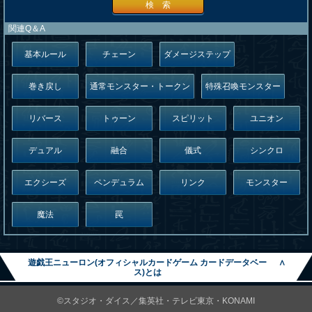
検 索
関連Q＆A
基本ルール
チェーン
ダメージステップ
巻き戻し
通常モンスター・トークン
特殊召喚モンスター
リバース
トゥーン
スピリット
ユニオン
デュアル
融合
儀式
シンクロ
エクシーズ
ペンデュラム
リンク
モンスター
魔法
罠
遊戯王ニューロン(オフィシャルカードゲーム カードデータベー
∧
ス)とは
©スタジオ・ダイス／集英社・テレビ東京・KONAMI