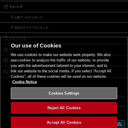
トレンド
人気デッキランキング
注目カテゴリーランキング
マイデッキ
Our use of Cookies
マイカードリスト
We use cookies to make our website work properly. We also
use cookies to analyze the traffic of our website, to provide
Ｑ＆Ａ
you with the advertisement tailored to your interest, and to
link our website to the social media. If you select “Accept All
リミットレギュレーション
Cookies”, all of these cookies will be used on our website.
Cookie Notice
Cookies Settings
お問い合わせ
ご利用規約
サイトポリシー
Cookies Settings
©2026 Konami Digital Entertainment
Reject All Cookies
Accept All Cookies