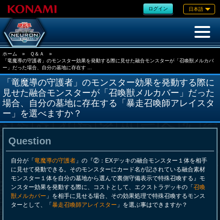
ログイン
日本語
ホーム
»
Ｑ＆Ａ
»
「竜魔導の守護者」のモンスター効果を発動する際に見せた融合モンスターが「召喚獣メルカバ
ー」だった場合、自分の墓地に存在す ...
「竜魔導の守護者」のモンスター効果を発動する際に
見せた融合モンスターが「召喚獣メルカバー」だった
場合、自分の墓地に存在する「暴走召喚師アレイスタ
ー」を選べますか？
Question
自分が「
竜魔導の守護者
」の『②：EXデッキの融合モンスター１体を相手
に見せて発動できる。そのモンスターにカード名が記されている融合素材
モンスター１体を自分の墓地から選んで裏側守備表示で特殊召喚する』モ
ンスター効果を発動する際に、コストとして、エクストラデッキの「
召喚
獣メルカバー
」を相手に見せる場合、その効果処理で特殊召喚するモンス
ターとして、「
暴走召喚師アレイスター
」を選ぶ事はできますか？