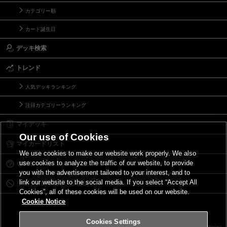
カテゴリー順
カード誕生日
デッキ検索
トレンド
人気デッキランキング
注目カテゴリーランキング
マイデッキ
Our use of Cookies
マイカードリスト
We use cookies to make our website work properly. We also
use cookies to analyze the traffic of our website, to provide
Ｑ＆Ａ
you with the advertisement tailored to your interest, and to
link our website to the social media. If you select “Accept All
リミットレギュレーション
Cookies”, all of these cookies will be used on our website.
Cookie Notice
Cookies Settings