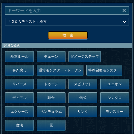
検 索
関連Q＆A
基本ルール
チェーン
ダメージステップ
巻き戻し
通常モンスター・トークン
特殊召喚モンスター
リバース
トゥーン
スピリット
ユニオン
デュアル
融合
儀式
シンクロ
エクシーズ
ペンデュラム
リンク
モンスター
魔法
罠