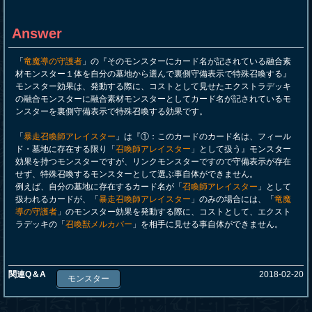
Answer
「
竜魔導の守護者
」の『そのモンスターにカード名が記されている融合素
材モンスター１体を自分の墓地から選んで裏側守備表示で特殊召喚する』
モンスター効果は、発動する際に、コストとして見せたエクストラデッキ
の融合モンスターに融合素材モンスターとしてカード名が記されているモ
ンスターを裏側守備表示で特殊召喚する効果です。
「
暴走召喚師アレイスター
」は『①：このカードのカード名は、フィール
ド・墓地に存在する限り「
召喚師アレイスター
」として扱う』モンスター
効果を持つモンスターですが、リンクモンスターですので守備表示が存在
せず、特殊召喚するモンスターとして選ぶ事自体ができません。
例えば、自分の墓地に存在するカード名が「
召喚師アレイスター
」として
扱われるカードが、「
暴走召喚師アレイスター
」のみの場合には、「
竜魔
導の守護者
」のモンスター効果を発動する際に、コストとして、エクスト
ラデッキの「
召喚獣メルカバー
」を相手に見せる事自体ができません。
関連Q＆A
2018-02-20
モンスター