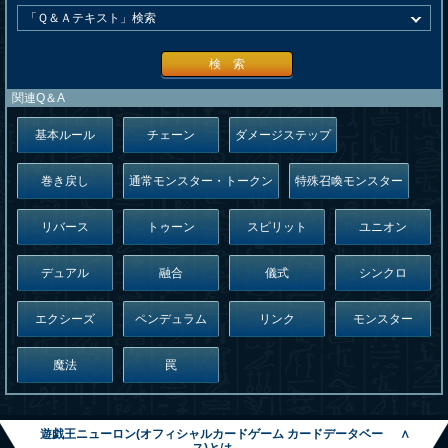
検 索
関連Q＆A
基本ルール
チェーン
ダメージステップ
巻き戻し
通常モンスター・トークン
特殊召喚モンスター
リバース
トゥーン
スピリット
ユニオン
デュアル
融合
儀式
シンクロ
エクシーズ
ペンデュラム
リンク
モンスター
魔法
罠
遊戯王ニューロン(オフィシャルカードゲーム カードデータベー
∧