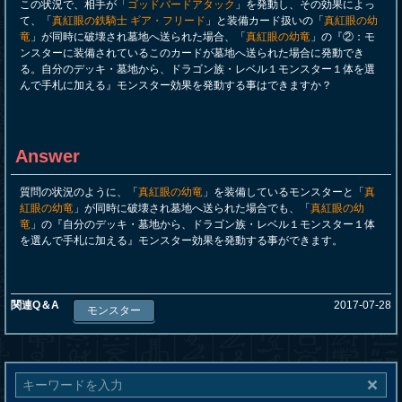
この状況で、相手が「
ゴッドバードアタック
」を発動し、その効果によっ
て、「
真紅眼の鉄騎士 ギア・フリード
」と装備カード扱いの「
真紅眼の幼
竜
」が同時に破壊され墓地へ送られた場合、「
真紅眼の幼竜
」の『②：モ
ンスターに装備されているこのカードが墓地へ送られた場合に発動でき
る。自分のデッキ・墓地から、ドラゴン族・レベル１モンスター１体を選
んで手札に加える』モンスター効果を発動する事はできますか？
Answer
質問の状況のように、「
真紅眼の幼竜
」を装備しているモンスターと「
真
紅眼の幼竜
」が同時に破壊され墓地へ送られた場合でも、「
真紅眼の幼
竜
」の『自分のデッキ・墓地から、ドラゴン族・レベル１モンスター１体
を選んで手札に加える』モンスター効果を発動する事ができます。
関連Q＆A
2017-07-28
モンスター