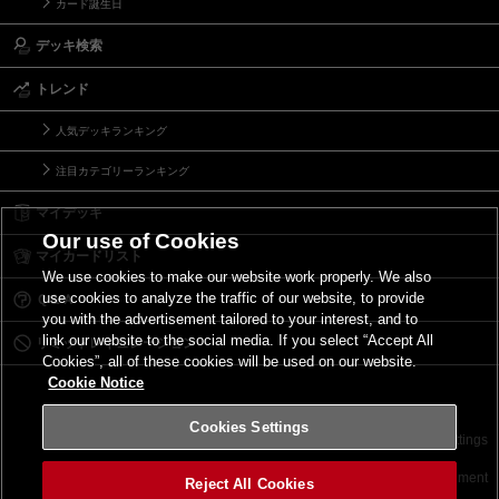
カード誕生日
デッキ検索
トレンド
人気デッキランキング
注目カテゴリーランキング
マイデッキ
Our use of Cookies
マイカードリスト
We use cookies to make our website work properly. We also
use cookies to analyze the traffic of our website, to provide
Ｑ＆Ａ
you with the advertisement tailored to your interest, and to
link our website to the social media. If you select “Accept All
リミットレギュレーション
Cookies”, all of these cookies will be used on our website.
Cookie Notice
Cookies Settings
お問い合わせ
ご利用規約
サイトポリシー
Cookies Settings
©2026 Konami Digital Entertainment
Reject All Cookies