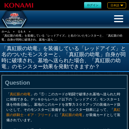
ログイン
日本語
ホーム
»
Ｑ＆Ａ
»
「真紅眼の幼竜」を装備している「レッドアイズ」と名のついたモンスターと、「真紅眼の幼
竜」自身が同時に破壊され、墓地へ送ら ...
「真紅眼の幼竜」を装備している「レッドアイズ」と
名のついたモンスターと、「真紅眼の幼竜」自身が同
時に破壊され、墓地へ送られた場合、「真紅眼の幼
竜」のモンスター効果を発動できますか？
Question
「
真紅眼の幼竜
」の『①：このカードが戦闘で破壊され墓地へ送られた時
に発動できる。デッキからレベル７以下の「レッドアイズ」モンスター１
体を特殊召喚し、墓地のこのカードを攻撃力３００アップの装備カード扱
いとして、そのモンスターに装備する』モンスター効果によって、「
真紅
眼の鉄騎士－ギア・フリード
」に「
真紅眼の幼竜
」が装備カードとして装
備されています。