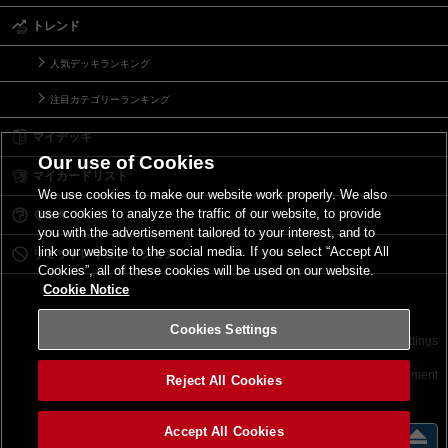
トレンド
人気デッキランキング
注目カテゴリーランキング
マイデッキ
Our use of Cookies
マイカードリスト
We use cookies to make our website work properly. We also
use cookies to analyze the traffic of our website, to provide
Ｑ＆Ａ
you with the advertisement tailored to your interest, and to
link our website to the social media. If you select “Accept All
リミットレギュレーション
Cookies”, all of these cookies will be used on our website.
Cookie Notice
Cookies Settings
お問い合わせ
ご利用規約
サイトポリシー
Cookies Settings
©2026 Konami Digital Entertainment
Reject All Cookies
Accept All Cookies