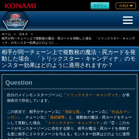
ログイン
日本語
ホーム
»
Ｑ＆Ａ
»
相手が同一チェーン上で複数枚の魔法・罠カードを発動した場合、「トリックスター・キャンデ
ィナ」のモンスター効果はどのように ...
相手が同一チェーン上で複数枚の魔法・罠カードを発
動した場合、「トリックスター・キャンディナ」のモ
ンスター効果はどのように適用されますか？
Question
自分のメインモンスターゾーンに「
トリックスター・キャンディナ
」が表
側表示で存在しています。
この状況で、相手がチェーン1に「
強欲な瓶
」、チェーン2に「
仕込みマシ
ンガン
」、チェーン3に「
連鎖爆撃
」と、複数枚の魔法・罠カードをチェー
ンして発動した場合、「
トリックスター・キャンディナ
」の『②：このカ
ードがモンスターゾーンに存在する限り、相手が魔法・罠カードを発動す
る度に相手に２００ダメージを与える』モンスター効果はどのように適用