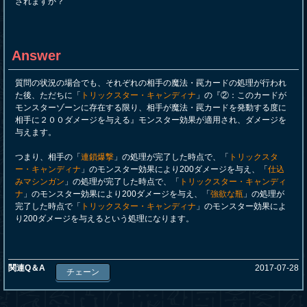
されますか？
Answer
質問の状況の場合でも、それぞれの相手の魔法・罠カードの処理が行われ
た後、ただちに「
トリックスター・キャンディナ
」の『②：このカードが
モンスターゾーンに存在する限り、相手が魔法・罠カードを発動する度に
相手に２００ダメージを与える』モンスター効果が適用され、ダメージを
与えます。
つまり、相手の「
連鎖爆撃
」の処理が完了した時点で、「
トリックスタ
ー・キャンディナ
」のモンスター効果により200ダメージを与え、「
仕込
みマシンガン
」の処理が完了した時点で、「
トリックスター・キャンディ
ナ
」のモンスター効果により200ダメージを与え、「
強欲な瓶
」の処理が
完了した時点で「
トリックスター・キャンディナ
」のモンスター効果によ
り200ダメージを与えるという処理になります。
関連Q＆A
2017-07-28
チェーン