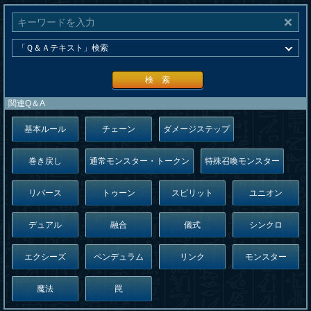
検 索
関連Q＆A
基本ルール
チェーン
ダメージステップ
巻き戻し
通常モンスター・トークン
特殊召喚モンスター
リバース
トゥーン
スピリット
ユニオン
デュアル
融合
儀式
シンクロ
エクシーズ
ペンデュラム
リンク
モンスター
魔法
罠