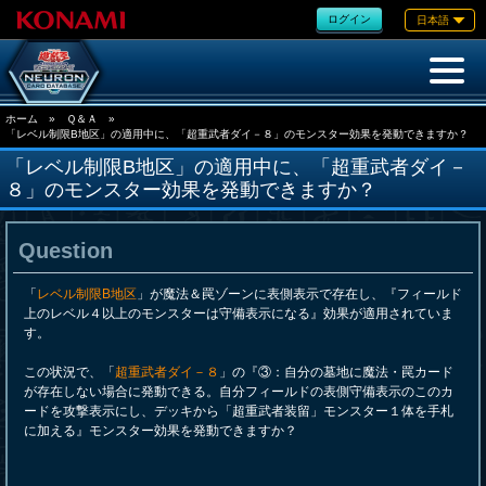
ログイン
日本語
ホーム
»
Ｑ＆Ａ
»
「レベル制限B地区」の適用中に、「超重武者ダイ－８」のモンスター効果を発動できますか？
「レベル制限B地区」の適用中に、「超重武者ダイ－
８」のモンスター効果を発動できますか？
Question
「
レベル制限B地区
」が魔法＆罠ゾーンに表側表示で存在し、『フィールド
上のレベル４以上のモンスターは守備表示になる』効果が適用されていま
す。
この状況で、「
超重武者ダイ－８
」の『③：自分の墓地に魔法・罠カード
が存在しない場合に発動できる。自分フィールドの表側守備表示のこのカ
ードを攻撃表示にし、デッキから「超重武者装留」モンスター１体を手札
に加える』モンスター効果を発動できますか？