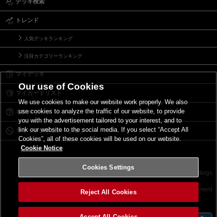
デッキ検索
トレンド
人気デッキランキング
注目カテゴリーランキング
マイデッキ
Our use of Cookies
マイカードリスト
We use cookies to make our website work properly. We also
use cookies to analyze the traffic of our website, to provide
Ｑ＆Ａ
you with the advertisement tailored to your interest, and to
link our website to the social media. If you select “Accept All
リミットレギュレーション
Cookies”, all of these cookies will be used on our website.
Cookie Notice
Cookies Settings
お問い合わせ
ご利用規約
サイトポリシー
Cookies Settings
©2026 Konami Digital Entertainment
Reject All Cookies
Accept All Cookies