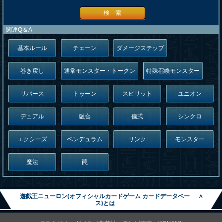
検 索
関連Q＆A
基本ルール
チェーン
ダメージステップ
巻き戻し
通常モンスター・トークン
特殊召喚モンスター
リバース
トゥーン
スピリット
ユニオン
デュアル
融合
儀式
シンクロ
エクシーズ
ペンデュラム
リンク
モンスター
魔法
罠
遊戯王ニューロン(オフィシャルカードゲーム カードデータベー
∧
ス)とは