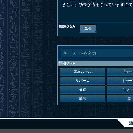
きない』効果が適用されていますので
関連Q＆A
魔法
関連Q＆A
基本ルール
チェー
リバース
トゥー
儀式
シンク
魔法
罠
遊