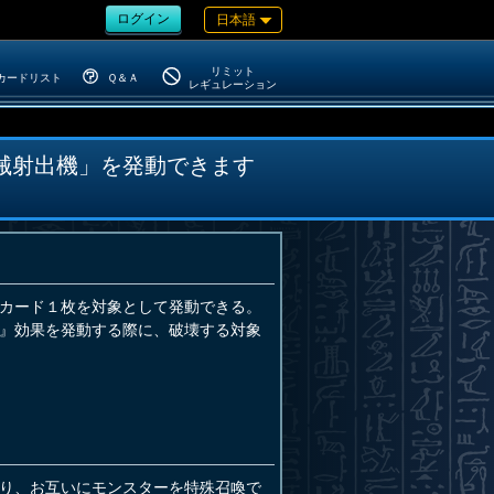
ログイン
日本語
リミット
カードリスト
Ｑ＆Ａ
レギュレーション
械射出機」を発動できます
カード１枚を対象として発動できる。
』効果を発動する際に、破壊する対象
り、お互いにモンスターを特殊召喚で