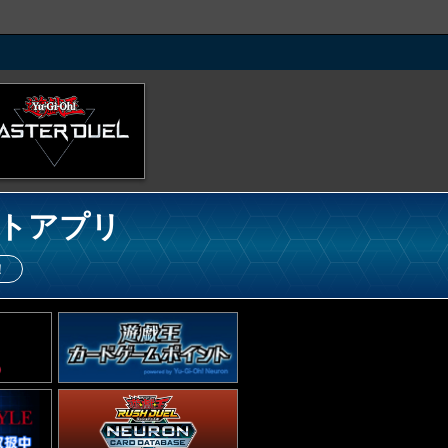
トアプリ
！