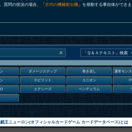
、質問の状況の場合、「
古代の機械射出機
」を発動する事自体ができま
ン
ダメージステップ
巻き戻し
通常モン
ン
スピリット
ユニオン
ロ
エクシーズ
ペンデュラム
戯王ニューロン(オフィシャルカードゲーム カードデータベース)とは