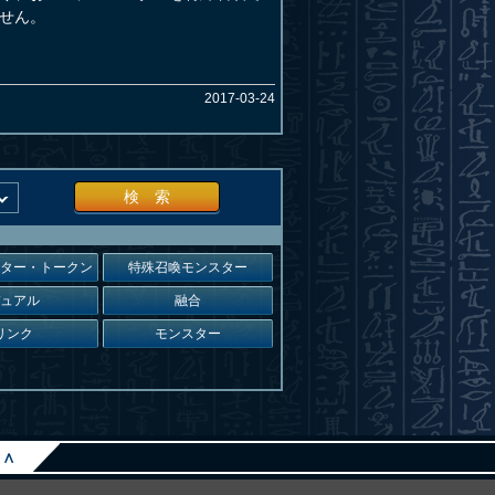
せん。
2017-03-24
検 索
スター・トークン
特殊召喚モンスター
デュアル
融合
リンク
モンスター
∧