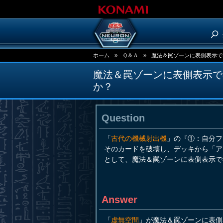
ホーム
»
Ｑ＆Ａ
»
魔法＆罠ゾーンに表側表示で
魔法＆罠ゾーンに表側表示で
か？
Question
「
古代の機械射出機
」の『①：自分フ
そのカードを破壊し、デッキから「ア
として、魔法＆罠ゾーンに表側表示で
Answer
「
虚無空間
」が魔法＆罠ゾーンに表側