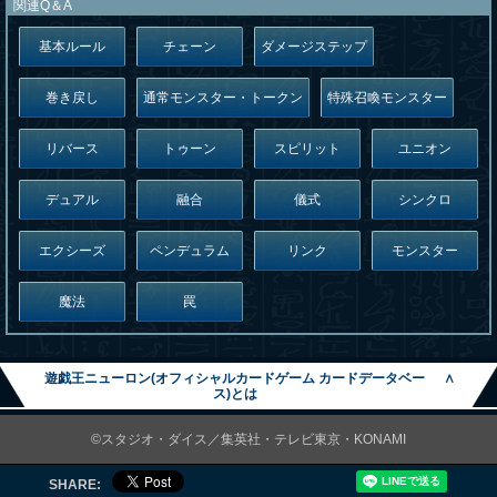
関連Q＆A
基本ルール
チェーン
ダメージステップ
巻き戻し
通常モンスター・トークン
特殊召喚モンスター
リバース
トゥーン
スピリット
ユニオン
デュアル
融合
儀式
シンクロ
エクシーズ
ペンデュラム
リンク
モンスター
魔法
罠
遊戯王ニューロン(オフィシャルカードゲーム カードデータベー
∧
ス)とは
©スタジオ・ダイス／集英社・テレビ東京・KONAMI
SHARE: