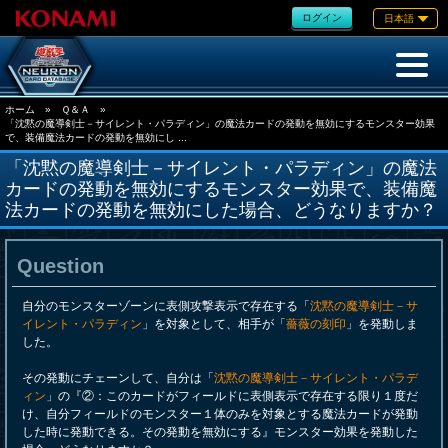
ログイン
日本語
ホーム
»
Ｑ＆Ａ
»
「沈黙の魔導剣士－サイレント・パラディン」の魔法カードの発動を無効にするモンスター効果
で、装備魔法カードの発動を無効にし ...
「沈黙の魔導剣士－サイレント・パラディン」の魔法
カードの発動を無効にするモンスター効果で、装備魔
法カードの発動を無効にした場合、どうなりますか？
Question
自分のモンスターゾーンに表側攻撃表示で存在する「
沈黙の魔導剣士－サ
イレント・パラディン
」を対象として、相手が「
薔薇の刻印
」を発動しま
した。
その発動にチェーンして、自分は「
沈黙の魔導剣士－サイレント・パラデ
ィン
」の『②：このカードがフィールドに表側表示で存在する限り１度だ
け、自分フィールドのモンスター１体のみを対象とする魔法カードが発動
した時に発動できる。その発動を無効にする』モンスター効果を発動した