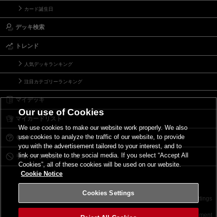
カード誕生日
デッキ検索
トレンド
人気デッキランキング
注目カテゴリーランキング
マイデッキ
Our use of Cookies
マイカードリスト
We use cookies to make our website work properly. We also
use cookies to analyze the traffic of our website, to provide
Ｑ＆Ａ
you with the advertisement tailored to your interest, and to
link our website to the social media. If you select “Accept All
リミットレギュレーション
Cookies”, all of these cookies will be used on our website.
Cookie Notice
Cookies Settings
お問い合わせ
ご利用規約
サイトポリシー
Cookies Settings
©2026 Konami Digital Entertainment