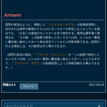
Answer
質問の状況のように、発動した「
ファイナル・ギアス
」の効果処理時に、
自分または相手の墓地のどちらかにモンスターが存在しなくなっている場
合でも、『お互いの墓地のモンスターを全て除外する』処理は通常通り適
用され、『その後、この効果で除外したモンスターの内、レベルが一番高
い魔法使い族モンスター１体を自分フィールドに特殊召喚できる』処理が
行える場合には、その処理も行う事ができます。
（質問の状況の場合、「
ブラック・マジシャン
」が『この効果で除外した
モンスターの内、レベルが一番高い魔法使い族モンスター』となりますの
で、「
ファイナル・ギアス
」の効果処理によって特殊召喚する事ができま
す。）
関連Q＆A
2017-03-24
チェーン