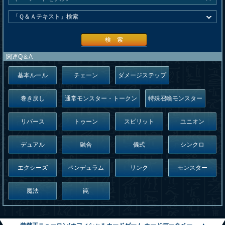
検 索
関連Q＆A
基本ルール
チェーン
ダメージステップ
巻き戻し
通常モンスター・トークン
特殊召喚モンスター
リバース
トゥーン
スピリット
ユニオン
デュアル
融合
儀式
シンクロ
エクシーズ
ペンデュラム
リンク
モンスター
魔法
罠