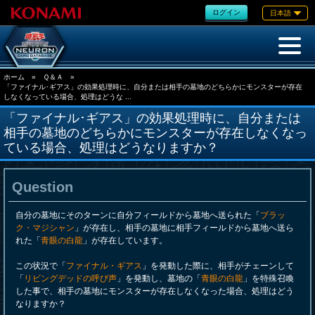
ログイン
日本語
ホーム
»
Ｑ＆Ａ
»
「ファイナル･ギアス」の効果処理時に、自分または相手の墓地のどちらかにモンスターが存在
しなくなっている場合、処理はどうな ...
「ファイナル･ギアス」の効果処理時に、自分または
相手の墓地のどちらかにモンスターが存在しなくなっ
ている場合、処理はどうなりますか？
Question
自分の墓地にそのターンに自分フィールドから墓地へ送られた「
ブラッ
ク・マジシャン
」が存在し、相手の墓地に相手フィールドから墓地へ送ら
れた「
青眼の白龍
」が存在しています。
この状況で「
ファイナル・ギアス
」を発動した際に、相手がチェーンして
「
リビングデッドの呼び声
」を発動し、墓地の「
青眼の白龍
」を特殊召喚
した事で、相手の墓地にモンスターが存在しなくなった場合、処理はどう
なりますか？