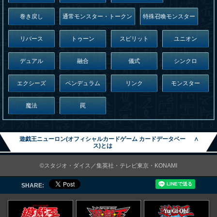
巻き戻し
通常モンスター・トークン
特殊召喚モンスター
リバース
トゥーン
スピリット
ユニオン
デュアル
融合
儀式
シンクロ
エクシーズ
ペンデュラム
リンク
モンスター
魔法
罠
遊戯王ニューロン(オフィシャルカードゲーム カードデータベー
∧
ス)とは
©スタジオ・ダイス／集英社・テレビ東京・KONAMI
SHARE: