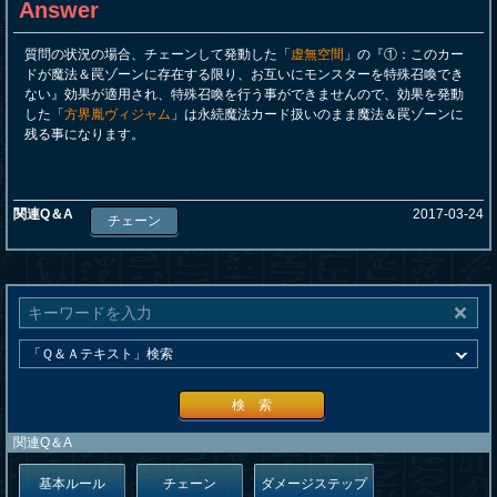
Answer
質問の状況の場合、チェーンして発動した「
虚無空間
」の『①：このカー
ドが魔法＆罠ゾーンに存在する限り、お互いにモンスターを特殊召喚でき
ない』効果が適用され、特殊召喚を行う事ができませんので、効果を発動
した「
方界胤ヴィジャム
」は永続魔法カード扱いのまま魔法＆罠ゾーンに
残る事になります。
関連Q＆A
2017-03-24
チェーン
検 索
関連Q＆A
基本ルール
チェーン
ダメージステップ