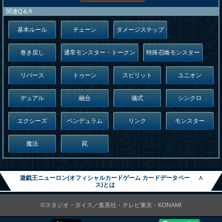
関連Q＆A
基本ルール
チェーン
ダメージステップ
巻き戻し
通常モンスター・トークン
特殊召喚モンスター
リバース
トゥーン
スピリット
ユニオン
デュアル
融合
儀式
シンクロ
エクシーズ
ペンデュラム
リンク
モンスター
魔法
罠
遊戯王ニューロン(オフィシャルカードゲーム カードデータベー
∧
ス)とは
©スタジオ・ダイス／集英社・テレビ東京・KONAMI