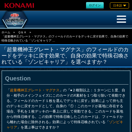
ログイン
日本語
ホーム
»
Ｑ＆Ａ
»
「超量機神王グレート・マグナス」のフィールドのカードをデッキに戻す効果で、自身の効果で
特殊召喚されている「ゾンビキャリア ...
「超量機神王グレート・マグナス」のフィールドのカ
ードをデッキに戻す効果で、自身の効果で特殊召喚さ
れている「ゾンビキャリア」を選べますか？
Question
「
超量機神王グレート・マグナス
」の『●２種類以上：１ターンに１度、自
分・相手のメインフェイズにこのカードのX素材を１つ取り除いて発動でき
る。フィールドのカード１枚を選んでデッキに戻す』効果によって持ち主
のデッキに戻すカードとして、自身の『①：このカードが墓地に存在する
場合、手札を１枚デッキの一番上に戻して発動できる。このカードを墓地
から特殊召喚する。この効果で特殊召喚したこのカードは、フィールドか
ら離れた場合に除外される』効果によって特殊召喚されている「
ゾンビキ
ャリア
」を選ぶ事はできますか？