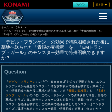
ログイン
日本語
ホーム
»
Ｑ＆Ａ
»
「デビル・フランケン」の効果で特殊召喚された後に墓地へ送られた「青眼の究極竜」を、
「EMトランプ・ガール」のモンスター効 ...
「デビル・フランケン」の効果で特殊召喚された後に
墓地へ送られた「青眼の究極竜」を、「EMトラン
プ・ガール」のモンスター効果で特殊召喚できます
か？
Question
「
デビル・フランケン
」の『①：５０００LPを払って発動できる。エクス
トラデッキから融合モンスター１体を攻撃表示で特殊召喚する』効果によ
って特殊召喚された後に墓地へ送られている「
青眼の究極竜
」を、「
EMト
ランプ・ガール
」の『②：このカードがPゾーンで破壊された場合、自分の
墓地のドラゴン族の融合モンスター１体を対象として発動できる。そのモ
ンスターを特殊召喚する。この効果で特殊召喚したモンスターはエンドフ
ェイズに破壊される』モンスター効果で特殊召喚する事はできますか？