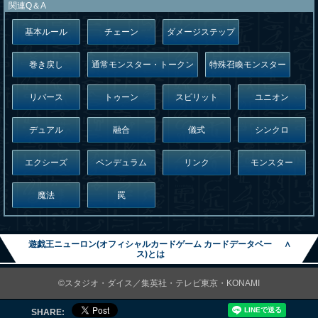
関連Q＆A
基本ルール
チェーン
ダメージステップ
巻き戻し
通常モンスター・トークン
特殊召喚モンスター
リバース
トゥーン
スピリット
ユニオン
デュアル
融合
儀式
シンクロ
エクシーズ
ペンデュラム
リンク
モンスター
魔法
罠
遊戯王ニューロン(オフィシャルカードゲーム カードデータベー
∧
ス)とは
©スタジオ・ダイス／集英社・テレビ東京・KONAMI
SHARE: