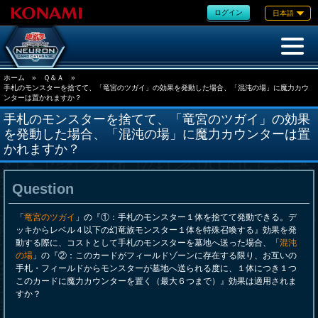
ログイン
日本語
ホーム
»
Ｑ＆Ａ
»
手札のモンスターを捨てて、「竜宮のツガイ」の効果を発動した場合、「混沌の場」に魔力カウ
ンターは置かれますか？
手札のモンスターを捨てて、「竜宮のツガイ」の効果
を発動した場合、「混沌の場」に魔力カウンターは置
かれますか？
Question
「
竜宮のツガイ
」の『①：手札のモンスター１体を捨てて発動できる。デ
ッキからレベル４以下の幻竜族モンスター１体を特殊召喚する』効果を発
動する際に、コストとして手札のモンスターを墓地へ送った場合、「
混沌
の場
」の『②：このカードがフィールドゾーンに存在する限り、お互いの
手札・フィールドからモンスターが墓地へ送られる度に、１体につき１つ
このカードに魔力カウンターを置く（最大６つまで）』効果は適用されま
すか？