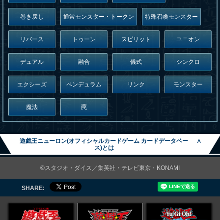
巻き戻し
通常モンスター・トークン
特殊召喚モンスター
リバース
トゥーン
スピリット
ユニオン
デュアル
融合
儀式
シンクロ
エクシーズ
ペンデュラム
リンク
モンスター
魔法
罠
遊戯王ニューロン(オフィシャルカードゲーム カードデータベー
∧
ス)とは
©スタジオ・ダイス／集英社・テレビ東京・KONAMI
SHARE: