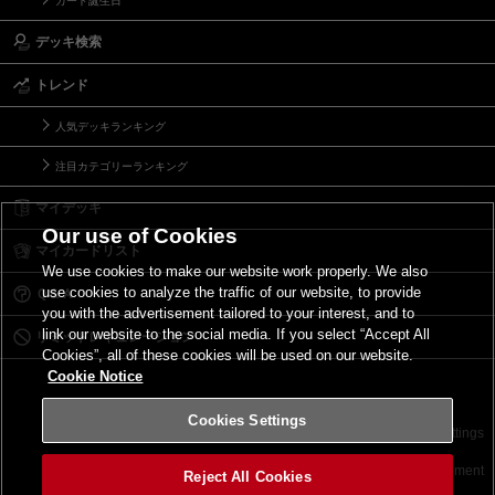
カード誕生日
デッキ検索
トレンド
人気デッキランキング
注目カテゴリーランキング
マイデッキ
Our use of Cookies
マイカードリスト
We use cookies to make our website work properly. We also
use cookies to analyze the traffic of our website, to provide
Ｑ＆Ａ
you with the advertisement tailored to your interest, and to
link our website to the social media. If you select “Accept All
リミットレギュレーション
Cookies”, all of these cookies will be used on our website.
Cookie Notice
Cookies Settings
お問い合わせ
ご利用規約
サイトポリシー
Cookies Settings
©2026 Konami Digital Entertainment
Reject All Cookies