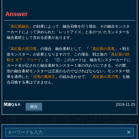
Answer
「
真紅眼融合
」の効果によって、融合召喚を行う場合、その融合モンスタ
ーカードによって決められた「レッドアイズ」と名のついたモンスターを
融合素材として含める必要があります。
「
真紅眼の黒刃竜
」の場合、融合素材として、『「
真紅眼の黒竜
」＋戦士
族モンスター』が必要となりますので、この場合、戦士族の「
真紅眼の鉄
騎士 ギア・フリード
」と、『①：このカードは、融合モンスターカードに
カード名が記された融合素材モンスター１体の代わりにできる。その際、
他の融合素材モンスターは正規のものでなければならない』モンスター効
果を適用した「
沼地の魔神王
」の組み合わせで、「
真紅眼の黒刃竜
」を融
合召喚する事はできません。
関連Q＆A
2019-11-25
融合