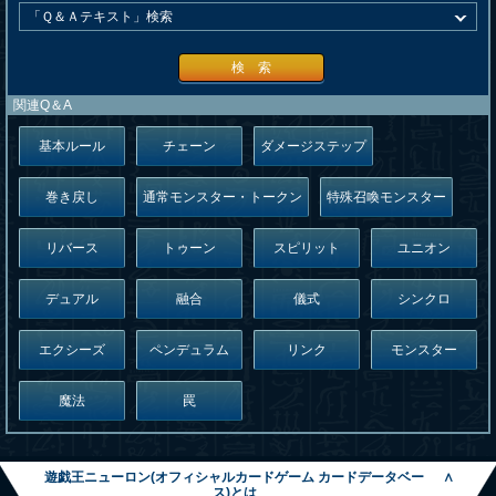
検 索
関連Q＆A
基本ルール
チェーン
ダメージステップ
巻き戻し
通常モンスター・トークン
特殊召喚モンスター
リバース
トゥーン
スピリット
ユニオン
デュアル
融合
儀式
シンクロ
エクシーズ
ペンデュラム
リンク
モンスター
魔法
罠
遊戯王ニューロン(オフィシャルカードゲーム カードデータベー
∧
ス)とは