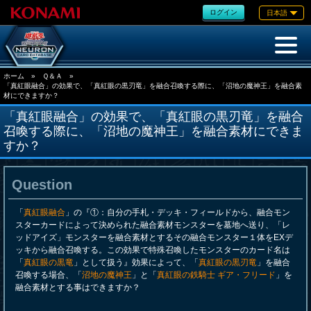
ログイン
日本語
ホーム
»
Ｑ＆Ａ
»
「真紅眼融合」の効果で、「真紅眼の黒刃竜」を融合召喚する際に、「沼地の魔神王」を融合素
材にできますか？
「真紅眼融合」の効果で、「真紅眼の黒刃竜」を融合
召喚する際に、「沼地の魔神王」を融合素材にできま
すか？
Question
「
真紅眼融合
」の『①：自分の手札・デッキ・フィールドから、融合モン
スターカードによって決められた融合素材モンスターを墓地へ送り、「レ
ッドアイズ」モンスターを融合素材とするその融合モンスター１体をEXデ
ッキから融合召喚する。この効果で特殊召喚したモンスターのカード名は
「
真紅眼の黒竜
」として扱う』効果によって、「
真紅眼の黒刃竜
」を融合
召喚する場合、「
沼地の魔神王
」と「
真紅眼の鉄騎士 ギア・フリード
」を
融合素材とする事はできますか？