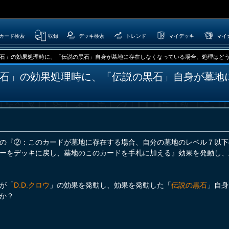
カード検索
収録
デッキ検索
トレンド
マイデッキ
マイ
石」の効果処理時に、「伝説の黒石」自身が墓地に存在しなくなっている場合、処理はど
石」の効果処理時に、「伝説の黒石」自身が墓地
の『②：このカードが墓地に存在する場合、自分の墓地のレベル７以下
ーをデッキに戻し、墓地のこのカードを手札に加える』効果を発動し、
が「
D.D.クロウ
」の効果を発動し、効果を発動した「
伝説の黒石
」自身
か？