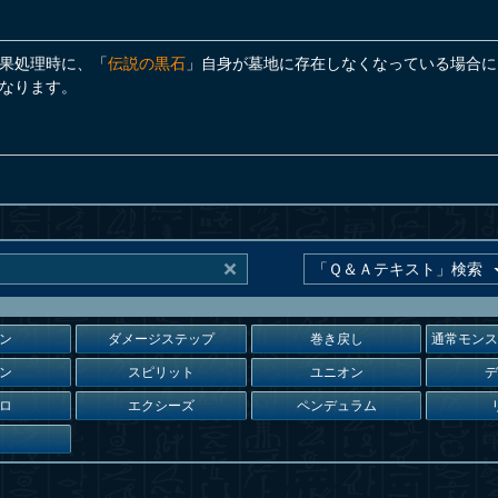
果処理時に、「
伝説の黒石
」自身が墓地に存在しなくなっている場合に
なります。
ン
ダメージステップ
巻き戻し
通常モン
ン
スピリット
ユニオン
ロ
エクシーズ
ペンデュラム