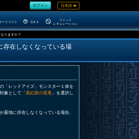
ログイン
日本語
リミット
カードリスト
Ｑ＆Ａ
レギュレーション
うなりますか？
に存在しなくなっている場
の「レッドアイズ」モンスター１体を
対象として「
真紅眼の黒竜
」を選択し
が墓地に存在しなくなっている場合、