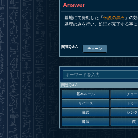
Answer
墓地にて発動した「
伝説の黒石
」の効
処理のみを行い、処理が完了する事に
関連Q＆A
チェーン
関連Q＆A
基本ルール
チェー
リバース
トゥー
儀式
シンク
魔法
罠