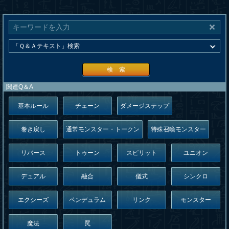
検 索
関連Q＆A
基本ルール
チェーン
ダメージステップ
巻き戻し
通常モンスター・トークン
特殊召喚モンスター
リバース
トゥーン
スピリット
ユニオン
デュアル
融合
儀式
シンクロ
エクシーズ
ペンデュラム
リンク
モンスター
魔法
罠