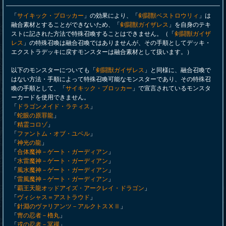
「
サイキック・ブロッカー
」の効果により、「
剣闘獣ベストロウリィ
」は
融合素材とすることができないため、「
剣闘獣ガイザレス
」を自身のテキ
ストに記された方法で特殊召喚することはできません。（「
剣闘獣ガイザ
レス
」の特殊召喚は融合召喚ではありませんが、その手順としてデッキ・
エクストラデッキに戻すモンスターは融合素材として扱います。）
以下のモンスターについても「
剣闘獣ガイザレス
」と同様に、融合召喚で
はない方法・手順によって特殊召喚可能なモンスターであり、その特殊召
喚の手順として、「
サイキック・ブロッカー
」で宣言されているモンスタ
ーカードを使用できません。
「
ドラゴンメイド・ラティス
」
「
蛇眼の原罪龍
」
「
精霊コロゾ
」
「
ファントム・オブ・ユベル
」
「
神光の龍
」
「
合体魔神－ゲート・ガーディアン
」
「
水雷魔神－ゲート・ガーディアン
」
「
風水魔神－ゲート・ガーディアン
」
「
雷風魔神－ゲート・ガーディアン
」
「
覇王天龍オッドアイズ・アークレイ・ドラゴン
」
「
ヴィシャス＝アストラウド
」
「
針淵のヴァリアンツ－アルクトスⅩⅡ
」
「
冑の忍者－櫓丸
」
「
戎の忍者－冥禪
」