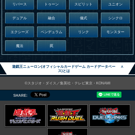
リバース
トゥーン
スピリット
ユニオン
デュアル
融合
儀式
シンクロ
エクシーズ
ペンデュラム
リンク
モンスター
魔法
罠
遊戯王ニューロン(オフィシャルカードゲーム カードデータベー
∧
ス)とは
©スタジオ・ダイス／集英社・テレビ東京・KONAMI
SHARE: