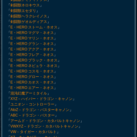
「
剣闘獣ネロキウス
」
「
剣闘獣エセダリ
」
「
剣闘獣ヘラクレイノス
」
「
剣闘獣ゲオルディアス
」
「
E・HERO ストーム・ネオス
」
「
E・HERO マグマ・ネオス
」
「
E・HERO マリン・ネオス
」
「
E・HERO グラン・ネオス
」
「
E・HERO アクア・ネオス
」
「
E・HERO フレア・ネオス
」
「
E・HERO ブラック・ネオス
」
「
E・HERO ネビュラ・ネオス
」
「
E・HERO コスモ・ネオス
」
「
E・HERO グロー・ネオス
」
「
E・HERO カオス・ネオス
」
「
E・HERO エアー・ネオス
」
「
混沌幻魔アーミタイル
」
「
XYZ－ハイパー・ドラゴン・キャノン
」
「
ユニオン・コントローラー
」
「
AtoZ－ドラゴン・バスターキャノン
」
「
ABC－ドラゴン・バスター
」
「
アームド・ドラゴン・カタパルトキャノン
」
「
VWXYZ－ドラゴン・カタパルトキャノン
」
「
VW－タイガー・カタパルト
」