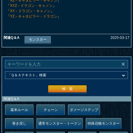
「
XZ－キャタピラー・キャノン
」
「
XYZ－ドラゴン・キャノン
」
「
XY－ドラゴン・キャノン
」
「
YZ－キャタピラー・ドラゴン
」
関連Q＆A
2025-03-17
モンスター
検 索
関連Q＆A
基本ルール
チェーン
ダメージステップ
巻き戻し
通常モンスター・トークン
特殊召喚モンスター