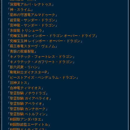
「
深淵竜アルバ・レナトゥス
」
「
神・スライム
」
「
星杯の守護竜アルマドゥーク
」
「
超雷龍－サンダー・ドラゴン
」
「
雷神龍－サンダー・ドラゴン
」
「
氷獄龍 トリシューラ
」
「
究極宝玉神 レインボー・ドラゴン オーバー・ドライブ
」
「
究極宝玉神 レインボー・オーバー・ドラゴン
」
「
覇王眷竜スターヴ・ヴェノム
」
「
青眼の双爆裂龍
」
「
キメラテック・フォートレス・ドラゴン
」
「
キメラテック・メガフリート・ドラゴン
」
「
影六武衆－リハン
」
「
剛竜剣士ダイナスターP
」
「
ビーストアイズ・ペンデュラム・ドラゴン
」
「
旧神ヌトス
」
「
合神竜ティマイオス
」
「
聖霊獣騎 ノチウドラゴ
」
「
聖霊獣騎 ガイアペライオ
」
「
聖霊獣騎 アペライオ
」
「
聖霊獣騎 カンナホーク
」
「
聖霊獣騎 ペトルフィン
」
「
剣闘獣アンダバタエ
」
「
剣闘獣総監エーディトル
」
「
剣闘獣ドミティアノス
」